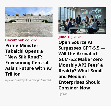
June 19, 2026
December 22, 2025
Open Source AI
Prime Minister
Surpasses GPT-5.5 —
Takaichi Opens a
Will the Arrival of
“New Silk Road”:
GLM-5.2 Make ‘Zero
Envisioning Central
Monthly API Fees’ a
Asia’s Future with ¥3
Reality? What Small
Trillion
and Medium
By Honourway Asia Pacific Limited
Enterprises Should
Consider Now
By Kai