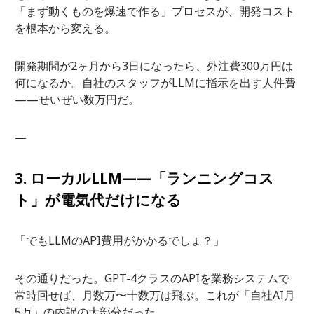
「まず動くものを爆速で作る」プロセスが、開発コスト
を根本から変える。
開発期間が2ヶ月から3日になったら、外注費300万円は
何になるか。自社のスタッフがLLMに指示を出す人件費
——せいぜい数万円だ。
—
3. ローカルLLM——「ランニングコス
ト」が電気代だけになる
「でもLLMのAPI費用がかかるでしょ？」
その通りだった。GPT-4クラスのAPIを業務システムで
常時回せば、月数万〜十数万は飛ぶ。これが「自社AI月
5万」の内訳の大部分だった。