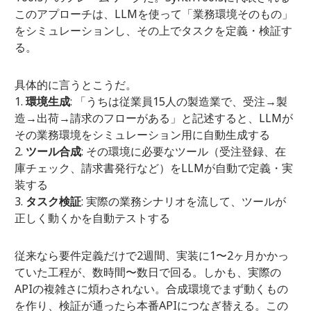
このアプローチは、LLMを使って「業務環境そのもの」
をシミュレーションし、その上でタスクを定義・検証す
る。
具体的に言うとこうだ。
環境生成
: 「うちは従業員15人の製造業で、受注→製
造→出荷→請求のフローがある」と記述すると、LLMが
その業務環境をシミュレーション用に自動生成する
ツール合成
: その環境に必要なツール（受注登録、在
庫チェック、請求書発行など）をLLMが自動で定義・実
装する
タスク検証
: 実際の業務シナリオを流して、ツールが
正しく動くかを自動テストする
従来なら要件定義だけで2週間、実装に1〜2ヶ月かかっ
ていた工程が、数時間〜数日で回る。しかも、実際の
APIの複雑さに煩わされない。合成環境でまず動くもの
を作り、検証が通ったら本番APIにつなぎ替える。この