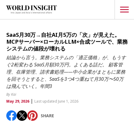
TOPICS
SaaS月30万→自社AI月5万の「次」が見えた。
MCPサーバー×ローカルLLM×合成ツールで、業務
Interview
システムの値段が壊れる
Japanese
結論から言う。業務システムの「適正価格」が、もうす
Popular keywords
ぐ2桁変わる SaaS月額30万円。よくある話だ。 顧客管
Hiroshima
理、在庫管理、請求書処理——中小企業がまともに業務
Politics
Fukushima
japan globalization
OHTANI
nootbaar
を回そうとすると、SaaSを3つ4つ重ねて月30万〜50万
Security
は飛んでいく。年間3
hachimura
Business
By Kai
|
May 29, 2026
Last updated June 1, 2026
Tech/Science
Society
SHARE
Environment
Lifestyle