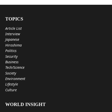
TOPICS
Article List
Interview
Japanese
Hiroshima
Politics
Security
Business
Tech/Science
Society
Environment
Lifestyle
Culture
WORLD INSIGHT