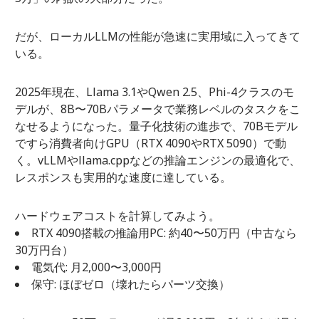
だが、ローカルLLMの性能が急速に実用域に入ってきて
いる。
2025年現在、Llama 3.1やQwen 2.5、Phi-4クラスのモ
デルが、8B〜70Bパラメータで業務レベルのタスクをこ
なせるようになった。量子化技術の進歩で、70Bモデル
ですら消費者向けGPU（RTX 4090やRTX 5090）で動
く。vLLMやllama.cppなどの推論エンジンの最適化で、
レスポンスも実用的な速度に達している。
ハードウェアコストを計算してみよう。
RTX 4090搭載の推論用PC: 約40〜50万円（中古なら
30万円台）
電気代: 月2,000〜3,000円
保守: ほぼゼロ（壊れたらパーツ交換）