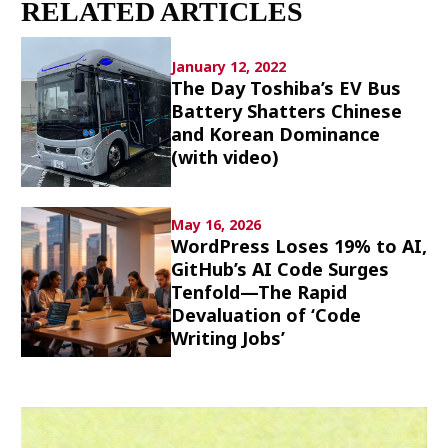
RELATED ARTICLES
Culture
Article List
January 12, 2022
The Day Toshiba’s EV Bus
Battery Shatters Chinese
and Korean Dominance
(with video)
Popular keywords
May 16, 2026
WordPress Loses 19% to AI,
GitHub’s AI Code Surges
Fukushima
japan globalization
OHTANI
Tenfold—The Rapid
nootbaar
hachimura
Devaluation of ‘Code
Writing Jobs’