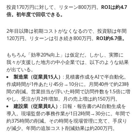
投資170万円に対して、リターン800万円。
ROIは約4.7
倍。初年度で回収できる。
2年目以降は初期コストがなくなるので、投資額は年間
120万円。リターンは引き続き800万円。
ROI約6.7倍。
もちろん「効率20%向上」は仮定だ。しかし、実際に
我々が支援した地方の中小企業では、以下のような結果
が出ている。
製造業（従業員15人）
: 見積書作成をAIで半自動化。
作成時間が1件あたり45分→10分に。月間40件で約23時
間の削減。営業担当が浮いた時間で訪問件数を1.5倍に増
やし、受注が月2件増加。月の売上増は約150万円。
建設業（従業員8人）
: 日報・報告書のAI自動生成を
導入。現場監督の事務作業が1日2時間→30分に。年間で
約375時間の削減。その時間を現場管理に充て、手戻り
が減少。年間の追加コスト削減効果は約200万円。