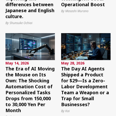
differences between
Operational Boost
Japanese and English
By Masashi Murano
culture.
By Shunsuke Ochiai
May 14, 2026
May 28, 2026
The Era of AI Moving
The Day AI Agents
the Mouse on Its
Shipped a Product
Own: The Shocking
for $29—Is a Zero-
Automation Cost of
Labor Development
Personalized Tasks
Team a Weapon or a
Drops from 150,000
Trap for Small
to 30,000 Yen Per
Businesses?
Month
By Kai