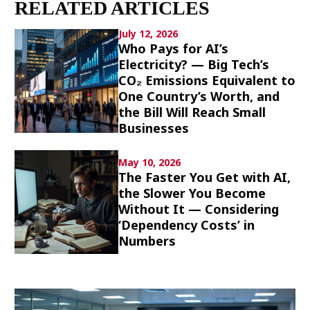
RELATED ARTICLES
Culture
July 12, 2026
Article List
Who Pays for AI’s
Electricity? — Big Tech’s
CO₂ Emissions Equivalent to
One Country’s Worth, and
the Bill Will Reach Small
Businesses
Popular keywords
May 10, 2026
The Faster You Get with AI,
Fukushima
japan globalization
OHTANI
the Slower You Become
nootbaar
hachimura
Without It — Considering
‘Dependency Costs’ in
Numbers