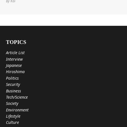
By Kai
TOPICS
Article List
Interview
Japanese
Hiroshima
Politics
Security
Business
Tech/Science
Society
Environment
Lifestyle
Culture