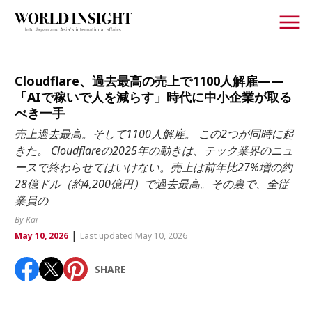
TOPICS
Cloudflare、過去最高の売上で1100人解雇——
「AIで稼いで人を減らす」時代に中小企業が取る
Interview
べき一手
Japanese
売上過去最高。そして1100人解雇。 この2つが同時に起
Popular keywords
きた。 Cloudflareの2025年の動きは、テック業界のニュ
Hiroshima
ースで終わらせてはいけない。売上は前年比27%増の約
Politics
Fukushima
japan globalization
OHTANI
nootbaar
28億ドル（約4,200億円）で過去最高。その裏で、全従
Security
業員の
hachimura
Business
By Kai
|
May 10, 2026
Last updated May 10, 2026
Tech/Science
Society
SHARE
Environment
Lifestyle