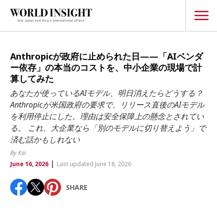
TOPICS
Anthropicが政府に止められた日——「AIベンダ
ー依存」の本当のコストを、中小企業の現場で計
Interview
算してみた
Japanese
あなたが使っているAIモデル、明日消えたらどうする？
Popular keywords
Anthropicが米国政府の要求で、リリース直後のAIモデル
Hiroshima
を利用停止にした。理由は安全保障上の懸念とされてい
Politics
Fukushima
japan globalization
OHTANI
nootbaar
る。 これ、大企業なら「別のモデルに切り替えよう」で
Security
済む話かもしれない
hachimura
Business
By Kai
|
June 16, 2026
Last updated June 18, 2026
Tech/Science
Society
SHARE
Environment
Lifestyle