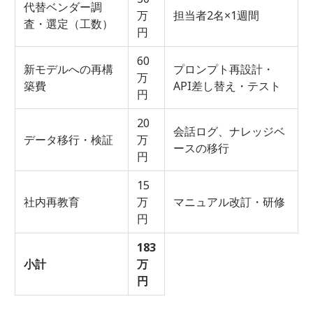
代替ベンダー調
万
担当者2名×1週間
査・選定（工数）
円
60
新モデルへの再構
プロンプト再設計・
万
築費
API差し替え・テスト
円
20
会話ログ、ナレッジベ
データ移行・検証
万
ースの移行
円
15
社内再教育
万
マニュアル改訂・研修
円
183
小計
万
円