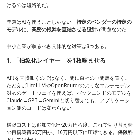
けるのは短絡的だ。
問題はAIを使うことじゃない。
特定のベンダーの特定の
モデルに、業務の根幹を直結させる設計
が問題なのだ。
中小企業が取るべき具体的な対策は3つある。
1. 「抽象化レイヤー」を1枚噛ませる
APIを直接叩くのではなく、間に自社の中間層を置く。
たとえばLiteLLMやOpenRouterのようなマルチモデル
対応のゲートウェイを使えば、バックエンドのモデルを
Claude→GPT→Geminiと切り替えても、アプリケーシ
ョン側のコードは変わらない。
構築コストは追加で10〜20万円程度。これで切り替え時
の再構築費60万円が、10万円以下に圧縮できる。
保険料
としては安い。