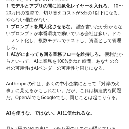
モデルとアプリの間に抽象化レイヤーを入れろ。
10〜
20万円の投資で、切り替えコストが5分の1以下になる。
やらない理由がない。
プロンプトを属人化させるな。
誰が書いたか分からな
いプロンプトが本番環境で動いている会社は多い。ドキ
ュメント化し、複数モデルでテストし、資産として管理
しろ。
AIが止まっても回る業務フローを維持しろ。
便利だか
らといって、AIに業務を100%委ねた瞬間、あなたの会
社の可用性はAIベンダーの可用性と同じになる。
Anthropicの件は、多くの中小企業にとって「対岸の火
事」に見えるかもしれない。だが、これは構造的な問題
だ。OpenAIでもGoogleでも、同じことは起こりうる。
AIを使うな、ではない。AIに使われるな。
月5万円のAPIの裏に、335万円のリスクが隠れている。