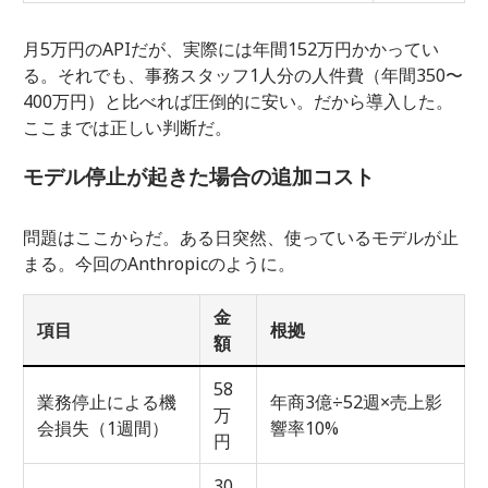
月5万円のAPIだが、実際には年間152万円かかってい
る。それでも、事務スタッフ1人分の人件費（年間350〜
400万円）と比べれば圧倒的に安い。だから導入した。
ここまでは正しい判断だ。
モデル停止が起きた場合の追加コスト
問題はここからだ。ある日突然、使っているモデルが止
まる。今回のAnthropicのように。
金
項目
根拠
額
58
業務停止による機
年商3億÷52週×売上影
万
会損失（1週間）
響率10%
円
30