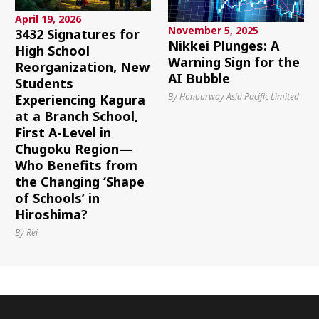
April 19, 2026
November 5, 2025
3432 Signatures for
Nikkei Plunges: A
High School
Warning Sign for the
Reorganization, New
AI Bubble
Students
By Honourway Asia Pacific Limited
Experiencing Kagura
at a Branch School,
First A-Level in
Chugoku Region—
Who Benefits from
the Changing ‘Shape
of Schools’ in
Hiroshima?
By Rei