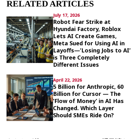
RELATED ARTICLES
Culture
July 17, 2026
Article List
Robot Fear Strike at
Hyundai Factory, Roblox
Lets AI Create Games,
Meta Sued for Using AI in
Layoffs—’Losing Jobs to AI’
is Three Completely
Different Issues
Popular keywords
April 22, 2026
Fukushima
japan globalization
OHTANI
5 Billion for Anthropic, 60
nootbaar
hachimura
Billion for Cursor — The
‘Flow of Money’ in AI Has
Changed. Which Layer
Should SMEs Ride On?