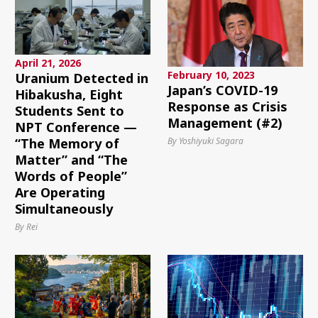
April 21, 2026
February 10, 2023
Uranium Detected in
Japan’s COVID-19
Hibakusha, Eight
Response as Crisis
Students Sent to
Management (#2)
NPT Conference —
By Yoshiyuki Sagara
“The Memory of
Matter” and “The
Words of People”
Are Operating
Simultaneously
By Rei