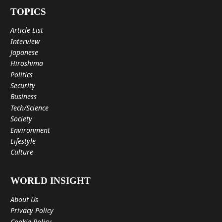
TOPICS
Article List
Interview
Japanese
Hiroshima
Politics
Security
Business
Tech/Science
Society
Environment
Lifestyle
Culture
WORLD INSIGHT
About Us
Privacy Policy
Cookie Policy