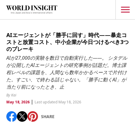
TOPICS
AIエージェントが「勝手に回す」時代——暴走コ
ストと放置コスト、中小企業が今日つけるべき3つ
Interview
のブレーキ
Japanese
AIが27,000の実験を数日で自動実行した——。 シタデル
Popular keywords
が公開したAIエージェントの研究事例が話題だ。博士課
Hiroshima
程レベルの課題を、人間なら数年かかるペースで片付け
Politics
Fukushima
japan globalization
OHTANI
nootbaar
た。すごい、で終わる話じゃない。「勝手に動くAI」が
Security
当たり前になったとき、止
hachimura
Business
By Kai
|
May 18, 2026
Last updated May 18, 2026
Tech/Science
Society
SHARE
Environment
Lifestyle