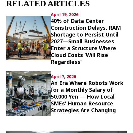
RELATED ARTICLES
Culture
April 19, 2026
Article List
40% of Data Center
Construction Delays, RAM
Shortage to Persist Until
2027—Small Businesses
Enter a Structure Where
Cloud Costs ‘Will Rise
Regardless’
Popular keywords
April 7, 2026
Fukushima
japan globalization
OHTANI
An Era Where Robots Work
nootbaar
hachimura
for a Monthly Salary of
50,000 Yen — How Local
SMEs’ Human Resource
Strategies Are Changing