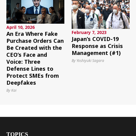
April 10, 2026
February 7, 2023
An Era Where Fake
Japan’s COVID-19
Purchase Orders Can
Response as Crisis
Be Created with the
Management (#1)
CEO’s Face and
By Yoshiyuki Sagara
Voice: Three
Defense Lines to
Protect SMEs from
Deepfakes
By Kai
TOPICS