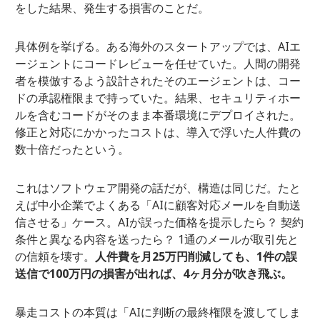
をした結果、発生する損害のことだ。
具体例を挙げる。ある海外のスタートアップでは、AIエ
ージェントにコードレビューを任せていた。人間の開発
者を模倣するよう設計されたそのエージェントは、コー
ドの承認権限まで持っていた。結果、セキュリティホー
ルを含むコードがそのまま本番環境にデプロイされた。
修正と対応にかかったコストは、導入で浮いた人件費の
数十倍だったという。
これはソフトウェア開発の話だが、構造は同じだ。たと
えば中小企業でよくある「AIに顧客対応メールを自動送
信させる」ケース。AIが誤った価格を提示したら？ 契約
条件と異なる内容を送ったら？ 1通のメールが取引先と
の信頼を壊す。
人件費を月25万円削減しても、1件の誤
送信で100万円の損害が出れば、4ヶ月分が吹き飛ぶ。
暴走コストの本質は「AIに判断の最終権限を渡してしま