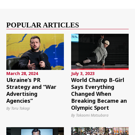
POPULAR ARTICLES
March 28, 2024
July 3, 2023
Ukraine’s PR
World Champ B-Girl
Strategy and “War
Says Everything
Advertising
Changed When
Agencies”
Breaking Became an
Olympic Sport
By Toru Takagi
By Takaomi Matsubara