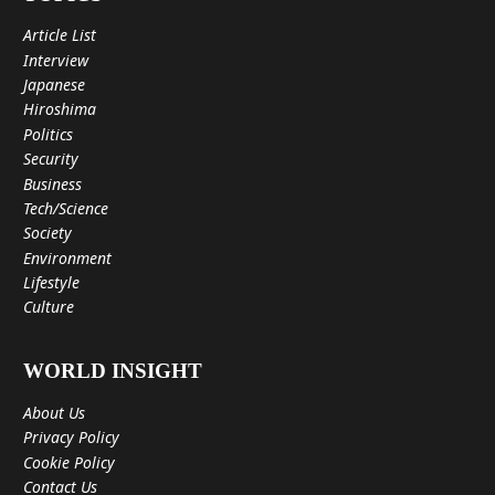
Article List
Interview
Japanese
Hiroshima
Politics
Security
Business
Tech/Science
Society
Environment
Lifestyle
Culture
WORLD INSIGHT
About Us
Privacy Policy
Cookie Policy
Contact Us