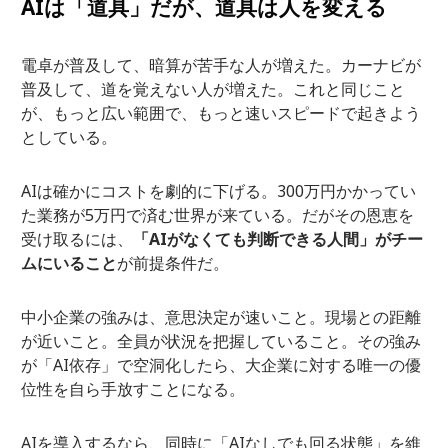
AIは「道具」だが、道具は人を変える
電卓が普及して、暗算が苦手な人が増えた。カーナビが
普及して、道を覚えない人が増えた。これと同じこと
が、もっと広い範囲で、もっと速いスピードで起きよう
としている。
AIは確かにコストを劇的に下げる。300万円かかってい
た業務が5万円で済む世界が来ている。だがその恩恵を
受け取るには、
「AIがなくても判断できる人間」がチー
ムにいること
が前提条件だ。
中小企業の強みは、意思決定が速いこと。現場との距離
が近いこと。全員が状況を把握していること。その強み
が「AI依存」で空洞化したら、大企業に対する唯一の優
位性を自ら手放すことになる。
AIを導入するなら、同時に「AIなしでも回る状態」を維