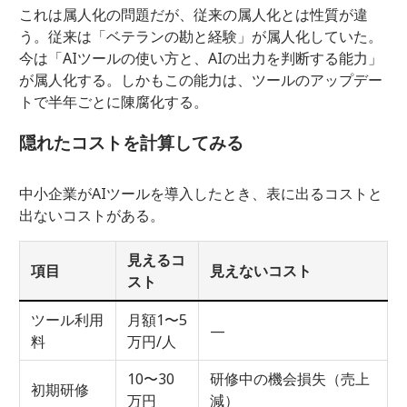
これは属人化の問題だが、従来の属人化とは性質が違
う。従来は「ベテランの勘と経験」が属人化していた。
今は「AIツールの使い方と、AIの出力を判断する能力」
が属人化する。しかもこの能力は、ツールのアップデー
トで半年ごとに陳腐化する。
隠れたコストを計算してみる
中小企業がAIツールを導入したとき、表に出るコストと
出ないコストがある。
見えるコ
項目
見えないコスト
スト
ツール利用
月額1〜5
—
料
万円/人
10〜30
研修中の機会損失（売上
初期研修
万円
減）