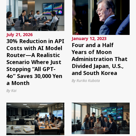
July 21, 2026
January 12, 2023
30% Reduction in API
Four and a Half
Costs with AI Model
Years of Moon
Router—A Realistic
Administration That
Scenario Where Just
Divided Japan, U.S.,
Stopping “All GPT-
and South Korea
4o” Saves 30,000 Yen
By Ruriko Kubota
a Month
By Kai