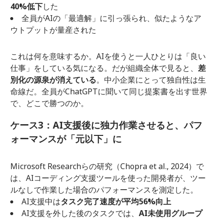
40%低下
した
全員がAIの「最適解」に引っ張られ、似たようなア
ウトプットが量産された
これは何を意味するか。AIを使うと一人ひとりは「良い
仕事」をしている気になる。だが組織全体で見ると、
差
別化の源泉が消えている
。中小企業にとって独自性は生
命線だ。全員がChatGPTに聞いて同じ提案書を出す世界
で、どこで勝つのか。
ケース3：AI支援後に独力作業させると、パフ
ォーマンスが「元以下」に
Microsoft Researchらの研究（Chopra et al., 2024）で
は、AIコーディング支援ツールを使った開発者が、ツー
ルなしで作業した場合のパフォーマンスを測定した。
AI支援中は
タスク完了速度が平均56%向上
AI支援を外した後のタスクでは、
AI未使用グループ