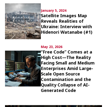
Culture
January 5, 2024
Satellite Images Map
Article List
Reveals Realities of
Ukraine: Interview with
Hidenori Watanabe (#1)
May 23, 2026
Popular keywords
“Free Code” Comes at a
High Cost—The Reality
Facing Small and Medium
Fukushima
japan globalization
OHTANI
Enterprises Amid Large-
nootbaar
hachimura
Scale Open Source
Contamination and the
Quality Collapse of AI-
Generated Code