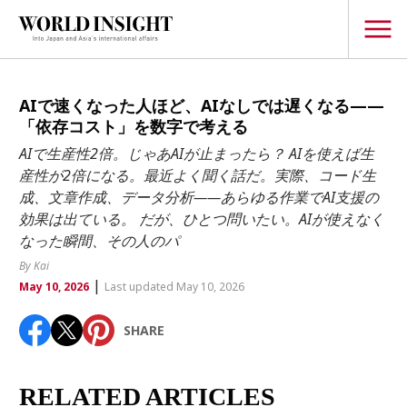
TOPICS
AIで速くなった人ほど、AIなしでは遅くなる——
「依存コスト」を数字で考える
Interview
AIで生産性2倍。じゃあAIが止まったら？ AIを使えば生
Japanese
産性が2倍になる。最近よく聞く話だ。実際、コード生
Popular keywords
成、文章作成、データ分析——あらゆる作業でAI支援の
Hiroshima
効果は出ている。 だが、ひとつ問いたい。AIが使えなく
Politics
Fukushima
japan globalization
OHTANI
nootbaar
なった瞬間、その人のパ
Security
hachimura
By Kai
Business
|
May 10, 2026
Last updated May 10, 2026
Tech/Science
SHARE
Society
Environment
RELATED ARTICLES
Lifestyle