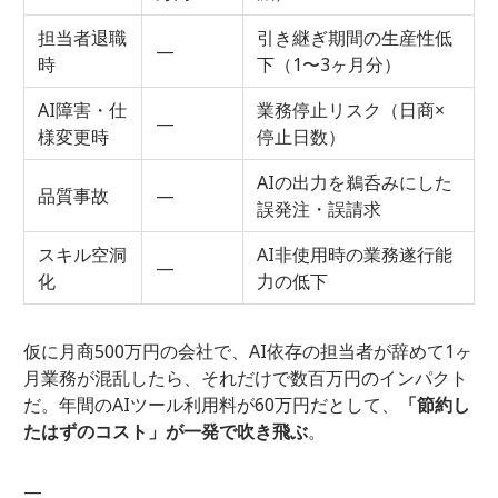
担当者退職
引き継ぎ期間の生産性低
—
時
下（1〜3ヶ月分）
AI障害・仕
業務停止リスク（日商×
—
様変更時
停止日数）
AIの出力を鵜呑みにした
品質事故
—
誤発注・誤請求
スキル空洞
AI非使用時の業務遂行能
—
化
力の低下
仮に月商500万円の会社で、AI依存の担当者が辞めて1ヶ
月業務が混乱したら、それだけで数百万円のインパクト
だ。年間のAIツール利用料が60万円だとして、
「節約し
たはずのコスト」が一発で吹き飛ぶ
。
—