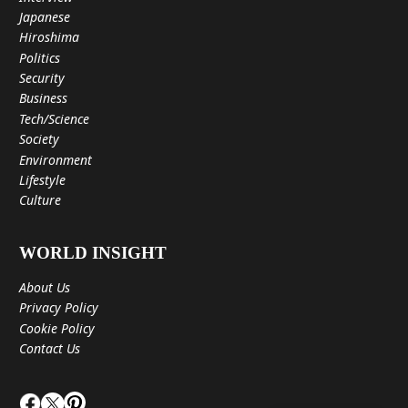
Japanese
Hiroshima
Politics
Security
Business
Tech/Science
Society
Environment
Lifestyle
Culture
WORLD INSIGHT
About Us
Privacy Policy
Cookie Policy
Contact Us