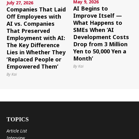
May 9, 2026
July 27, 2026
AI Begins to
Companies That Laid
Improve Itself —
Off Employees with
What Happens to
AI vs. Companies
SMEs When ‘AI
That Preserved
Development Costs
Employment with AI:
Drop from 3 Million
The Key Difference
Yen to 50,000 Yen a
Lies in Whether They
Month’
‘Replaced People or
Empowered Them’
By Kai
By Kai
TOPICS
Article List
Interview