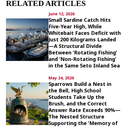
RELATED ARTICLES
Culture
June 12, 2026
Article List
Small Sardine Catch Hits
Five-Year High, While
Whitebait Faces Deficit with
Just 200 Kilograms Landed
—A Structural Divide
Between ‘Rotating Fishing’
and ‘Non-Rotating Fishing’
Popular keywords
in the Same Seto Inland Sea
Fukushima
japan globalization
OHTANI
May 24, 2026
Sparrows Build a Nest in
nootbaar
hachimura
the Bell, High School
Students Take Up the
Brush, and the Correct
Answer Rate Exceeds 90%—
The Nested Structure
Supporting the ‘Memory of