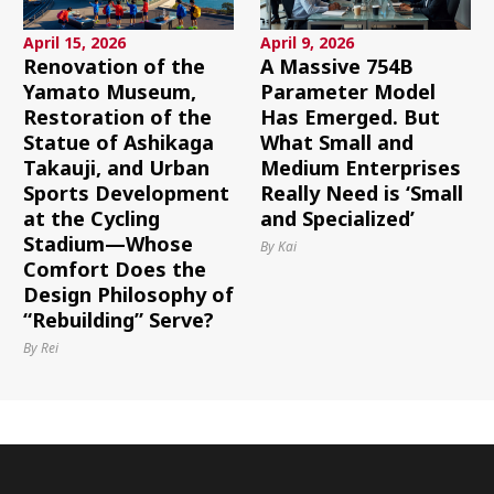
April 15, 2026
April 9, 2026
Renovation of the
A Massive 754B
Yamato Museum,
Parameter Model
Restoration of the
Has Emerged. But
Statue of Ashikaga
What Small and
Takauji, and Urban
Medium Enterprises
Sports Development
Really Need is ‘Small
at the Cycling
and Specialized’
Stadium—Whose
By Kai
Comfort Does the
Design Philosophy of
“Rebuilding” Serve?
By Rei