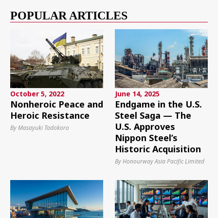
POPULAR ARTICLES
October 5, 2022
June 14, 2025
Nonheroic Peace and
Endgame in the U.S.
Heroic Resistance
Steel Saga — The
U.S. Approves
By Masayuki Tadokoro
Nippon Steel’s
Historic Acquisition
By Honourway Asia Pacific Limited