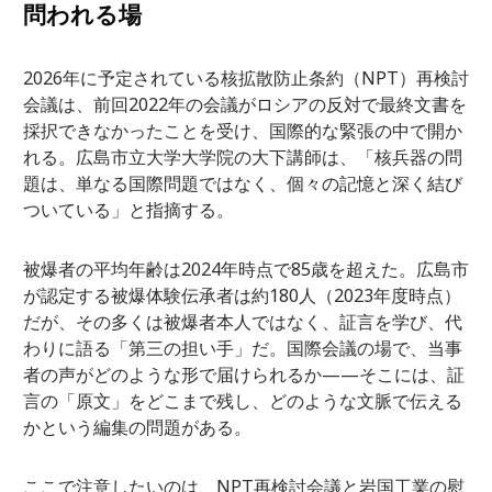
問われる場
2026年に予定されている核拡散防止条約（NPT）再検討
会議は、前回2022年の会議がロシアの反対で最終文書を
採択できなかったことを受け、国際的な緊張の中で開か
れる。広島市立大学大学院の大下講師は、「核兵器の問
題は、単なる国際問題ではなく、個々の記憶と深く結び
ついている」と指摘する。
被爆者の平均年齢は2024年時点で85歳を超えた。広島市
が認定する被爆体験伝承者は約180人（2023年度時点）
だが、その多くは被爆者本人ではなく、証言を学び、代
わりに語る「第三の担い手」だ。国際会議の場で、当事
者の声がどのような形で届けられるか——そこには、証
言の「原文」をどこまで残し、どのような文脈で伝える
かという編集の問題がある。
ここで注意したいのは、NPT再検討会議と岩国工業の慰