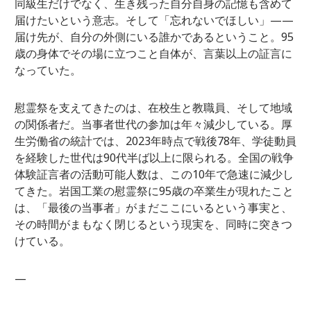
同級生だけでなく、生き残った自分自身の記憶も含めて
届けたいという意志。そして「忘れないでほしい」——
届け先が、自分の外側にいる誰かであるということ。95
歳の身体でその場に立つこと自体が、言葉以上の証言に
なっていた。
慰霊祭を支えてきたのは、在校生と教職員、そして地域
の関係者だ。当事者世代の参加は年々減少している。厚
生労働省の統計では、2023年時点で戦後78年、学徒動員
を経験した世代は90代半ば以上に限られる。全国の戦争
体験証言者の活動可能人数は、この10年で急速に減少し
てきた。岩国工業の慰霊祭に95歳の卒業生が現れたこと
は、「最後の当事者」がまだここにいるという事実と、
その時間がまもなく閉じるという現実を、同時に突きつ
けている。
—