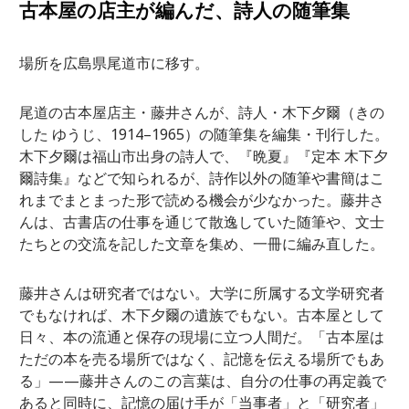
古本屋の店主が編んだ、詩人の随筆集
場所を広島県尾道市に移す。
尾道の古本屋店主・藤井さんが、詩人・木下夕爾（きの
した ゆうじ、1914–1965）の随筆集を編集・刊行した。
木下夕爾は福山市出身の詩人で、『晩夏』『定本 木下夕
爾詩集』などで知られるが、詩作以外の随筆や書簡はこ
れまでまとまった形で読める機会が少なかった。藤井さ
んは、古書店の仕事を通じて散逸していた随筆や、文士
たちとの交流を記した文章を集め、一冊に編み直した。
藤井さんは研究者ではない。大学に所属する文学研究者
でもなければ、木下夕爾の遺族でもない。古本屋として
日々、本の流通と保存の現場に立つ人間だ。「古本屋は
ただの本を売る場所ではなく、記憶を伝える場所でもあ
る」——藤井さんのこの言葉は、自分の仕事の再定義で
あると同時に、記憶の届け手が「当事者」と「研究者」