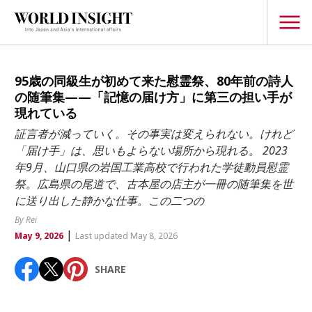
TOPICS
95歳の同級生が初めて来た慰霊祭、80年前の詩人
の随筆集——「記憶の届け方」に第三の担い手が
Interview
現れている
Japanese
証言者が減っていく。その事実は変えられない。けれど
Popular keywords
「届け手」は、思いもよらない場所から現れる。 2023
Hiroshima
年9月、山口県の岩国工業高校で行われた学徒動員慰霊
Politics
Fukushima
japan globalization
OHTANI
nootbaar
祭。広島県の尾道で、古本屋の店主が一冊の随筆集を世
Security
に送り出した静かな仕事。この二つの
hachimura
Business
By Rei
|
May 9, 2026
Last updated May 8, 2026
Tech/Science
Society
SHARE
Environment
Lifestyle