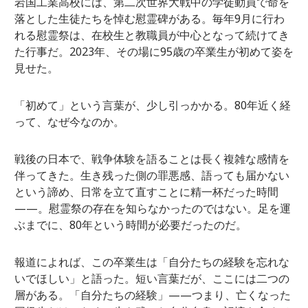
岩国工業高校には、第二次世界大戦中の学徒動員で命を
落とした生徒たちを悼む慰霊碑がある。毎年9月に行わ
れる慰霊祭は、在校生と教職員が中心となって続けてき
た行事だ。2023年、その場に95歳の卒業生が初めて姿を
見せた。
「初めて」という言葉が、少し引っかかる。80年近く経
って、なぜ今なのか。
戦後の日本で、戦争体験を語ることは長く複雑な感情を
伴ってきた。生き残った側の罪悪感、語っても届かない
という諦め、日常を立て直すことに精一杯だった時間
——。慰霊祭の存在を知らなかったのではない。足を運
ぶまでに、80年という時間が必要だったのだ。
報道によれば、この卒業生は「自分たちの経験を忘れな
いでほしい」と語った。短い言葉だが、ここには二つの
層がある。「自分たちの経験」——つまり、亡くなった