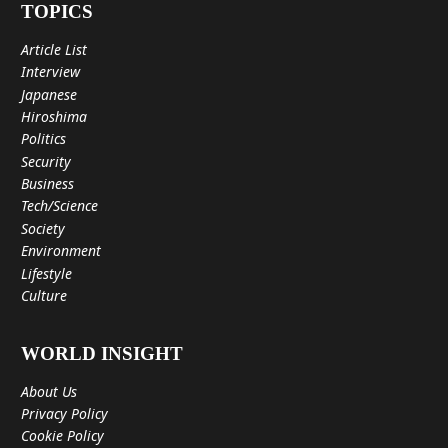
TOPICS
Article List
Interview
Japanese
Hiroshima
Politics
Security
Business
Tech/Science
Society
Environment
Lifestyle
Culture
WORLD INSIGHT
About Us
Privacy Policy
Cookie Policy