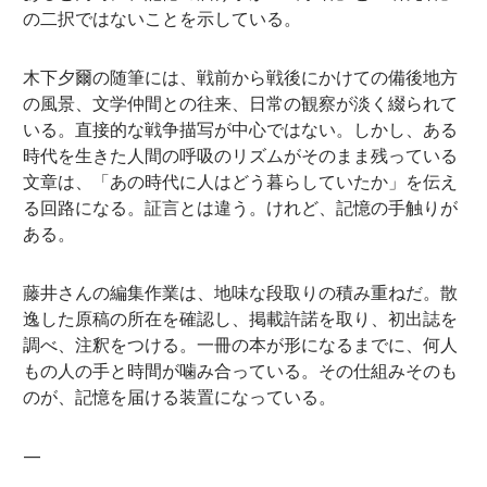
の二択ではないことを示している。
木下夕爾の随筆には、戦前から戦後にかけての備後地方
の風景、文学仲間との往来、日常の観察が淡く綴られて
いる。直接的な戦争描写が中心ではない。しかし、ある
時代を生きた人間の呼吸のリズムがそのまま残っている
文章は、「あの時代に人はどう暮らしていたか」を伝え
る回路になる。証言とは違う。けれど、記憶の手触りが
ある。
藤井さんの編集作業は、地味な段取りの積み重ねだ。散
逸した原稿の所在を確認し、掲載許諾を取り、初出誌を
調べ、注釈をつける。一冊の本が形になるまでに、何人
もの人の手と時間が噛み合っている。その仕組みそのも
のが、記憶を届ける装置になっている。
—