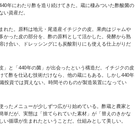
440年にわたり酢を造り続けてきた。蔵に棲みついた酢酸菌の
ない資産だ。
まれた。原料は地元・尾道産イチジクの皮。果肉はジャムや
多かった皮の部分を、酢の原料として活かした。発酵から熟
溶け合い、ドレッシングにも炭酸割りにも使える仕上がりだ
皮」と「440年の菌」が出会ったという構造だ。イチジクの皮
けて酢を仕込む技術だけなら、他の蔵にもある。しかし440年
備投資では買えない。時間そのものが製造装置になってい
使ったメニューが少しずつ広がり始めている。酢蔵と農家と
簡単だが、実態は「捨てられていた素材」が「替えのきかな
しい循環が生まれたということだ。仕組みとして美しい。