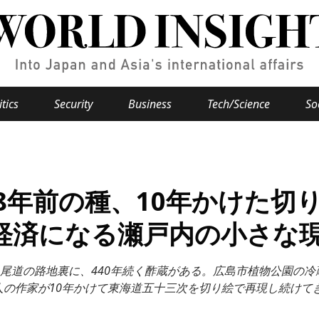
itics
Security
Business
Tech/Science
So
Popular keywords
se
Hiroshima
48年前の種、10年かけた切
Fukushima
japan globalization
OHTANI
nootbaar
hachimur
y
Business
経済になる瀬戸内の小さな
Environment
尾道の路地裏に、440年続く酢蔵がある。広島市植物公園の冷
e
の作家が10年かけて東海道五十三次を切り絵で再現し続けてき