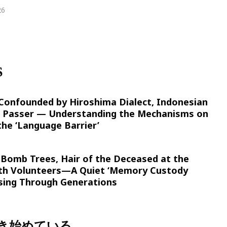
26
S
Confounded by Hiroshima Dialect, Indonesian
 Passer — Understanding the Mechanisms on
the ‘Language Barrier’
-Bomb Trees, Hair of the Deceased at the
th Volunteers—A Quiet ‘Memory Custody
ssing Through Generations
き始めている