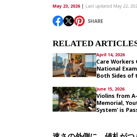
Article List
|
May 23, 2026
Last updated May 22, 20
SHARE
SHARE
RELATED ARTICLE
April 14, 2026
Care Workers 
National Exam
Both Sides of 
June 15, 2026
Violins from A
Memorial, You
System’ is Pa
速さの外側に、値札がつ