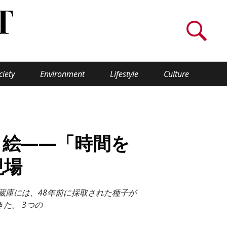
ciety
Environment
Lifestyle
Culture
WORLD INSIGHT
About Us
り絵——「時間を
a
Privacy Policy
現場
Cookie Policy
蔵庫には、48年前に採取された種子が
Contact Us
た。 3つの