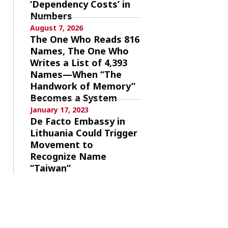
‘Dependency Costs’ in
Numbers
August 7, 2026
The One Who Reads 816
Names, The One Who
Writes a List of 4,393
Names—When “The
Handwork of Memory”
Becomes a System
January 17, 2023
De Facto Embassy in
Lithuania Could Trigger
Movement to
Recognize Name
“Taiwan”