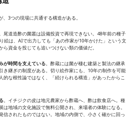
構造
うが、3つの現場に共通する構造がある。
。尾道造酢の菌叢は設備投資で再現できない。48年前の種子
り絵は、AIで出力しても「あの作家が10年かけた」という文
から資金を投じても追いつけない類の価値だ。
みが時間を支えている
。酢蔵には菌が棲む建築と製法の継承
引き継ぎの制度がある。切り絵作家にも、10年の制作を可能
人的な根性論ではなく、「続けられる構造」があったからこ
る
。イチジクの皮は地元農家から酢蔵へ、酢は飲食店へ。種
展は地域の文化施設で無料公開され、来場者の体験になる。
発信されたものではない。地域の内側で、小さく確かに回っ