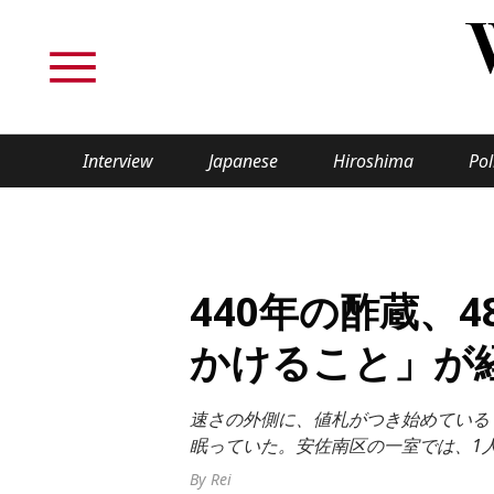
Interview
Japanese
Hiroshima
Pol
TOPICS
Interview
Japane
440年の酢蔵、
Politics
Securit
かけること」が
Tech/Science
Society
速さの外側に、値札がつき始めている 
Lifestyle
Cultur
眠っていた。安佐南区の一室では、1人
By Rei