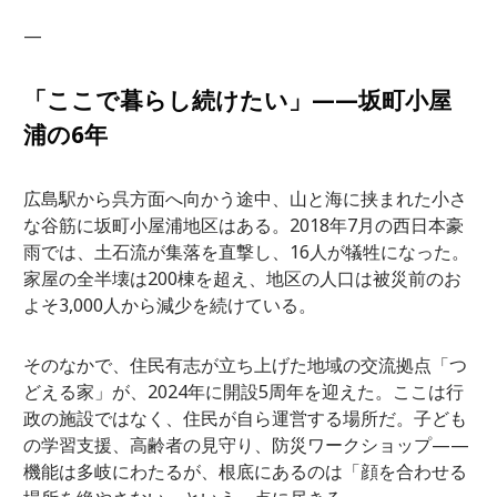
—
「ここで暮らし続けたい」——坂町小屋
浦の6年
広島駅から呉方面へ向かう途中、山と海に挟まれた小さ
な谷筋に坂町小屋浦地区はある。2018年7月の西日本豪
雨では、土石流が集落を直撃し、16人が犠牲になった。
家屋の全半壊は200棟を超え、地区の人口は被災前のお
よそ3,000人から減少を続けている。
そのなかで、住民有志が立ち上げた地域の交流拠点「つ
どえる家」が、2024年に開設5周年を迎えた。ここは行
政の施設ではなく、住民が自ら運営する場所だ。子ども
の学習支援、高齢者の見守り、防災ワークショップ——
機能は多岐にわたるが、根底にあるのは「顔を合わせる