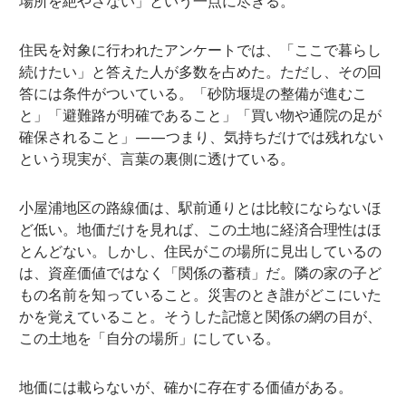
場所を絶やさない」という一点に尽きる。
住民を対象に行われたアンケートでは、「ここで暮らし
続けたい」と答えた人が多数を占めた。ただし、その回
答には条件がついている。「砂防堰堤の整備が進むこ
と」「避難路が明確であること」「買い物や通院の足が
確保されること」——つまり、気持ちだけでは残れない
という現実が、言葉の裏側に透けている。
小屋浦地区の路線価は、駅前通りとは比較にならないほ
ど低い。地価だけを見れば、この土地に経済合理性はほ
とんどない。しかし、住民がこの場所に見出しているの
は、資産価値ではなく「関係の蓄積」だ。隣の家の子ど
もの名前を知っていること。災害のとき誰がどこにいた
かを覚えていること。そうした記憶と関係の網の目が、
この土地を「自分の場所」にしている。
地価には載らないが、確かに存在する価値がある。