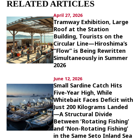
RELATED ARTICLES
Culture
April 27, 2026
Article List
Tramway Exhibition, Large
Roof at the Station
Building, Tourists on the
Circular Line—Hiroshima’s
“Flow” is Being Rewritten
Simultaneously in Summer
2026
Popular keywords
June 12, 2026
Small Sardine Catch Hits
Fukushima
japan globalization
OHTANI
Five-Year High, While
nootbaar
hachimura
Whitebait Faces Deficit with
Just 200 Kilograms Landed
—A Structural Divide
Between ‘Rotating Fishing’
and ‘Non-Rotating Fishing’
in the Same Seto Inland Sea