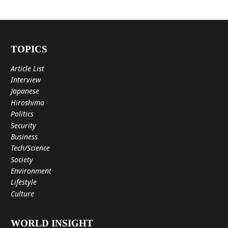
TOPICS
Article List
Interview
Japanese
Hiroshima
Politics
Security
Business
Tech/Science
Society
Environment
Lifestyle
Culture
WORLD INSIGHT