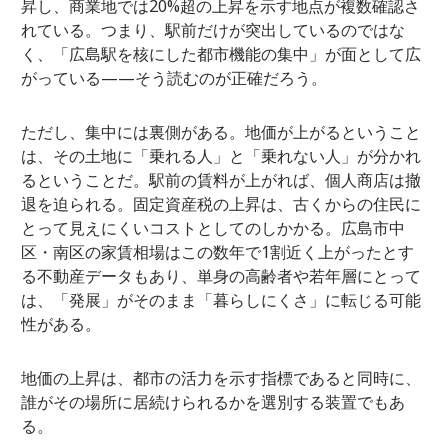
昇し、商業地では20%超の上昇を示す地点が複数確認さ
れている。つまり、駅前だけが突出しているのではな
く、「広島駅を核にした都市機能の集中」が面として広
がっている——そう読むのが正確だろう。
ただし、集中には裏側がある。地価が上がるということ
は、その土地に「乗れる人」と「乗れない人」が分かれ
るということだ。駅前の賃料が上がれば、個人商店は撤
退を迫られる。固定資産税の上昇は、古くからの住民に
とって見えにくいコストとしてのしかかる。広島市中
区・南区の家賃相場はこの数年で1割近く上がったとす
る不動産データもあり、単身の高齢者や若年層にとって
は、「発展」がそのまま「暮らしにくさ」に転じる可能
性がある。
地価の上昇は、都市の活力を示す指標であると同時に、
誰がその場所に居続けられるかを選別する装置でもあ
る。