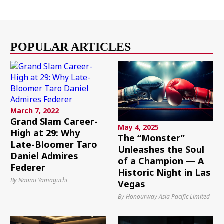
POPULAR ARTICLES
March 7, 2022
Grand Slam Career-
May 4, 2025
High at 29: Why
The “Monster”
Late-Bloomer Taro
Unleashes the Soul
Daniel Admires
of a Champion — A
Federer
Historic Night in Las
By Naomi Yamaguchi
Vegas
By Honourway Asia Pacific Limited