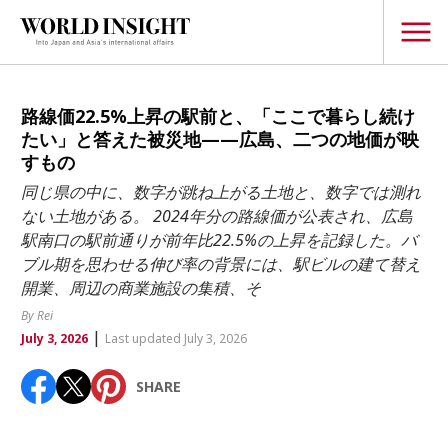
TOPICS
路線価22.5%上昇の駅前と、「ここで暮らし続け
たい」と答えた被災地——広島、二つの地価が映
Interview
すもの
Japanese
同じ県の中に、数字が跳ね上がる土地と、数字では測れ
Popular keywords
ない土地がある。 2024年分の路線価が公表され、広島
Hiroshima
駅南口の駅前通りが前年比22.5%の上昇を記録した。バ
Politics
Fukushima
japan globalization
OHTANI
nootbaar
ブル期を思わせる伸び率の背景には、駅ビルの建て替え
Security
開業、周辺の商業施設の集積、そ
hachimura
Business
By Rei
|
July 3, 2026
Last updated July 3, 2026
Tech/Science
Society
SHARE
Environment
Lifestyle