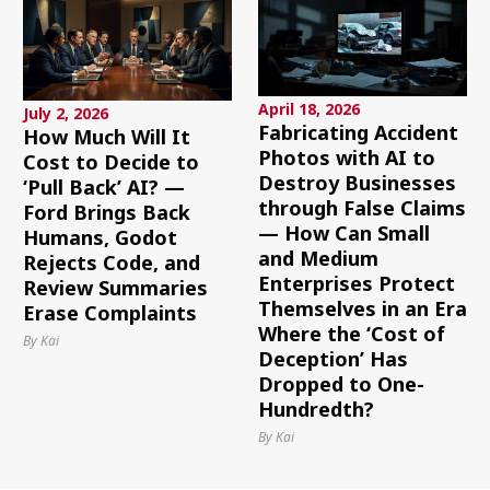
April 18, 2026
July 2, 2026
Fabricating Accident
How Much Will It
Photos with AI to
Cost to Decide to
Destroy Businesses
‘Pull Back’ AI? —
through False Claims
Ford Brings Back
— How Can Small
Humans, Godot
and Medium
Rejects Code, and
Enterprises Protect
Review Summaries
Themselves in an Era
Erase Complaints
Where the ‘Cost of
By Kai
Deception’ Has
Dropped to One-
Hundredth?
By Kai