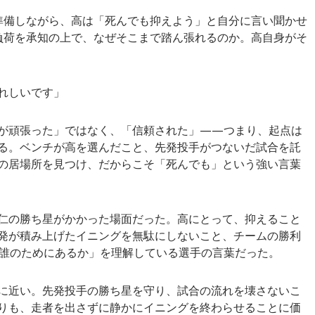
準備しながら、高は「死んでも抑えよう」と自分に言い聞かせ
負荷を承知の上で、なぜそこまで踏ん張れるのか。高自身がそ
れしいです」
が頑張った」ではなく、「信頼された」——つまり、起点は
る。ベンチが高を選んだこと、先発投手がつないだ試合を託
の居場所を見つけ、だからこそ「死んでも」という強い言葉
仁の勝ち星がかかった場面だった。高にとって、抑えること
発が積み上げたイニングを無駄にしないこと、チームの勝利
誰のためにあるか」を理解している選手の言葉だった。
に近い。先発投手の勝ち星を守り、試合の流れを壊さないこ
りも、走者を出さずに静かにイニングを終わらせることに価