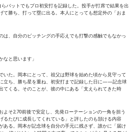
自らバットでもプロ初安打を記録した。投手が打席で結果を出
げて勝ち、打って塁に出る。本人にとっても想定外の「おま
のは、自分のピッチングの手応えでも打撃の感触でもなかっ
かなと思います」
でいた。岡本にとって、祖父は野球を始めた頃から見守って
に立ち、勝ち星を重ね、初安打まで記録した日に——記念球
出てくる。そのことが、彼の中にある「支えられてきた時
よそ2.70前後で安定し、先発ローテーションの一角を担う
げるたびに成長してくれている」と評したのも頷ける内容
がある。岡本が記念球を自分の手元に残さず、誰かに「届け