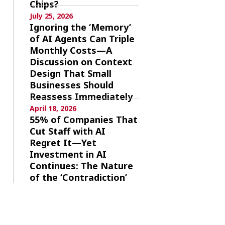
Chips?
July 25, 2026
Ignoring the ‘Memory’
of AI Agents Can Triple
Monthly Costs—A
Discussion on Context
Design That Small
Businesses Should
Reassess Immediately
April 18, 2026
55% of Companies That
Cut Staff with AI
Regret It—Yet
Investment in AI
Continues: The Nature
of the ‘Contradiction’