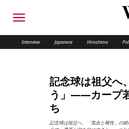
Interview
Japanese
Hiroshima
Pol
TOPICS
Interview
Japane
記念球は祖父へ
Politics
Securit
う」——カープ
Tech/Science
Society
ち
Lifestyle
Cultur
記念球は祖父へ、「気合と根性」の絶