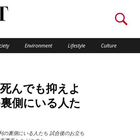
ciety
Environment
Lifestyle
Culture
WORLD INSIGHT
About Us
「死んでも抑えよ
a
Privacy Policy
の裏側にいる人た
Cookie Policy
Contact Us
利の裏側にいる人たち 試合後のお立ち