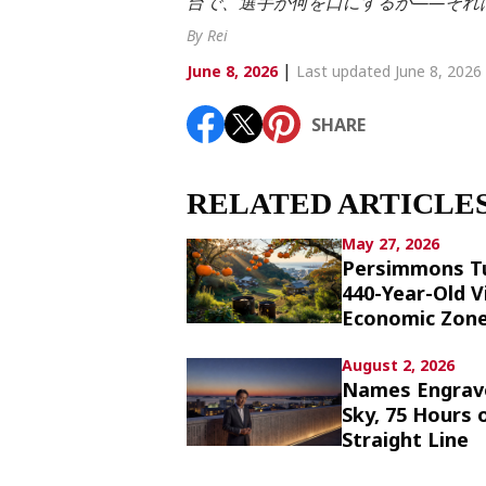
台で、選手が何を口にするか——それ
Article List
By Rei
|
June 8, 2026
Last updated June 8, 2026
SHARE
SHARE
RELATED ARTICLE
May 27, 2026
Persimmons Tu
440-Year-Old V
Economic Zone
August 2, 2026
Names Engraved
Sky, 75 Hours 
Straight Line