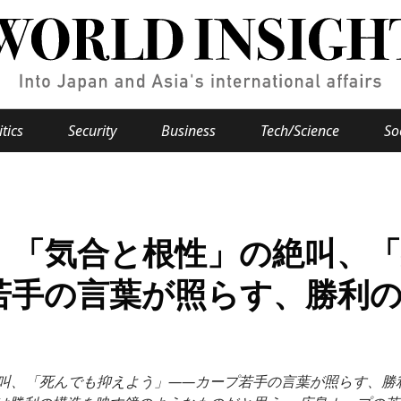
itics
Security
Business
Tech/Science
So
Popular keywords
se
Hiroshima
、「気合と根性」の絶叫、
Fukushima
japan globalization
OHTANI
nootbaar
hachimur
y
Business
若手の言葉が照らす、勝利
Environment
e
叫、「死んでも抑えよう」——カープ若手の言葉が照らす、勝