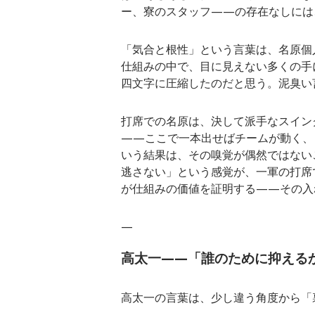
ー、寮のスタッフ——の存在なしには
「気合と根性」という言葉は、名原個
仕組みの中で、目に見えない多くの手
四文字に圧縮したのだと思う。泥臭い
打席での名原は、決して派手なスイン
——ここで一本出せばチームが動く、
いう結果は、その嗅覚が偶然ではない
逃さない」という感覚が、一軍の打席
が仕組みの価値を証明する——その入
—
高太一——「誰のために抑える
高太一の言葉は、少し違う角度から「