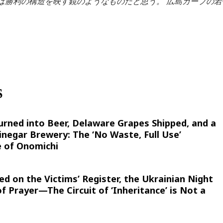
は勝利の構造を映す鏡のようなものだと思う。 広島カープの
S
rned into Beer, Delaware Grapes Shipped, and a
inegar Brewery: The ‘No Waste, Full Use’
 of Onomichi
 on the Victims’ Register, the Ukrainian Night
of Prayer—The Circuit of ‘Inheritance’ is Not a