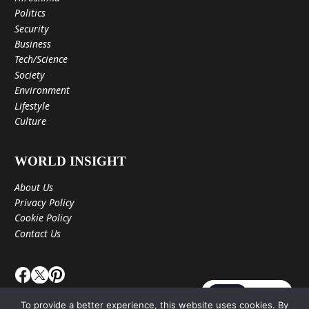
Politics
Security
Business
Tech/Science
Society
Environment
Lifestyle
Culture
WORLD INSIGHT
About Us
Privacy Policy
Cookie Policy
Contact Us
JA
EN
To provide a better experience, this website uses cookies. By