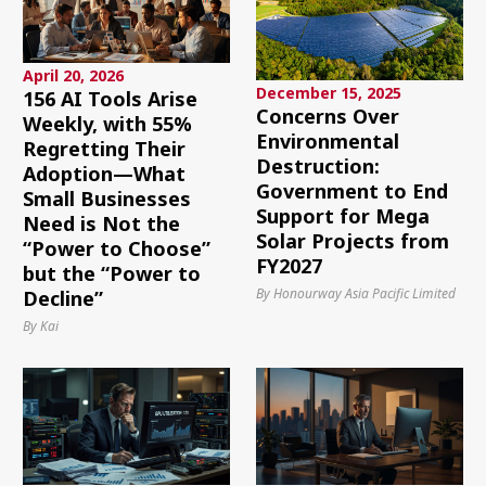
April 20, 2026
December 15, 2025
156 AI Tools Arise
Concerns Over
Weekly, with 55%
Environmental
Regretting Their
Destruction:
Adoption—What
Government to End
Small Businesses
Support for Mega
Need is Not the
Solar Projects from
“Power to Choose”
FY2027
but the “Power to
By Honourway Asia Pacific Limited
Decline”
By Kai