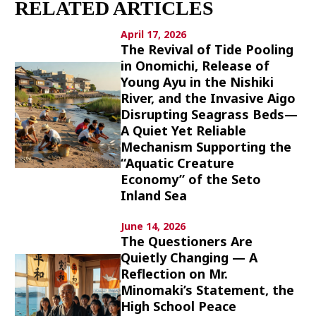
RELATED ARTICLES
Culture
April 17, 2026
Article List
The Revival of Tide Pooling
in Onomichi, Release of
Young Ayu in the Nishiki
River, and the Invasive Aigo
Disrupting Seagrass Beds—
A Quiet Yet Reliable
Mechanism Supporting the
Popular keywords
“Aquatic Creature
Economy” of the Seto
Fukushima
japan globalization
OHTANI
Inland Sea
nootbaar
hachimura
June 14, 2026
The Questioners Are
Quietly Changing — A
Reflection on Mr.
Minomaki’s Statement, the
High School Peace