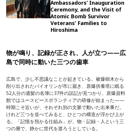
Ambassadors’ Inauguration
Ceremony, and the Visit of
Atomic Bomb Survivor
Veterans’ Families to
Hiroshima
物が鳴り、記録が正され、人が立つ——広
島で同時に動いた三つの歯車
広島で、少し不思議なことが起きている。被爆樹木から
削り出されたバイオリンが市に届き、原爆供養塔に眠る
52人分の遺髪の名簿に37件の誤記が見つかり、原爆資料
館ではユースピースボランティアの研修が始まった——
時期こそ近いが、それぞれ別の文脈で動いた出来事だ。
けれど三つを並べてみると、ひとつの構造が浮かび上が
る。「記憶を預かる仕組み」が、物・記録・人という三
つの層で、静かに世代を渡ろうとしている。