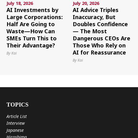
July 18, 2026
July 20, 2026
AI Investments by
AI Advice Triples
Large Corporations:
Inaccuracy, But
Half Are Going to
Doubles Confidence
Waste—How Can
— The Most
SMEs Turn This to
Dangerous CEOs Are
Their Advantage?
Those Who Rely on
AI for Reassurance
By Kai
By Kai
TOPICS
Article List
Interview
Japanese
Hiroshima