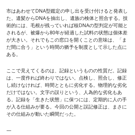
市はあわせてDNA型鑑定の申し出を受け付けると発表し
た。遺髪からDNAを抽出し、遺族の検体と照合する。技
術的には、毛根が残っていれば核DNAの型判定が可能と
されるが、被爆から80年が経過した試料の状態は個体差
が大きい。それでもこの窓口を開くことの意味は、「ま
だ間に合う」という時間の猶予を制度として示した点に
ある。
ここで見えてくるのは、記録というものの性質だ。記録
は、一度作れば終わりではない。点検し、照合し、修正
し続けなければ、時間とともに劣化する。物理的な劣化
だけではない。文字の誤りという、人為的な劣化もあ
る。記録を「生きた状態」に保つには、定期的に人の手
が入る仕組みが要る。今回の公開と誤記修正は、まさに
その仕組みが動いた瞬間だった。
—