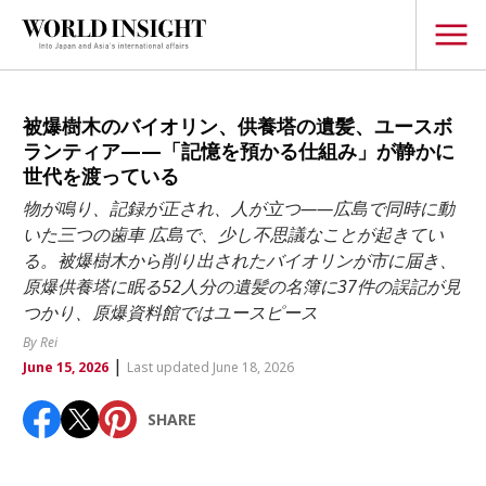
TOPICS
被爆樹木のバイオリン、供養塔の遺髪、ユースボ
ランティア——「記憶を預かる仕組み」が静かに
Interview
世代を渡っている
Japanese
物が鳴り、記録が正され、人が立つ——広島で同時に動
Popular keywords
いた三つの歯車 広島で、少し不思議なことが起きてい
Hiroshima
る。被爆樹木から削り出されたバイオリンが市に届き、
Politics
Fukushima
japan globalization
OHTANI
nootbaar
原爆供養塔に眠る52人分の遺髪の名簿に37件の誤記が見
Security
つかり、原爆資料館ではユースピース
hachimura
Business
By Rei
|
June 15, 2026
Last updated June 18, 2026
Tech/Science
Society
SHARE
Environment
Lifestyle