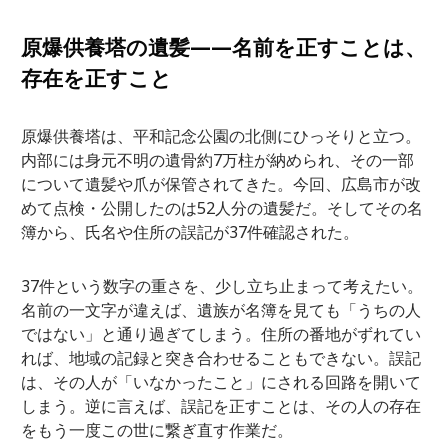
原爆供養塔の遺髪——名前を正すことは、
存在を正すこと
原爆供養塔は、平和記念公園の北側にひっそりと立つ。
内部には身元不明の遺骨約7万柱が納められ、その一部
について遺髪や爪が保管されてきた。今回、広島市が改
めて点検・公開したのは52人分の遺髪だ。そしてその名
簿から、氏名や住所の誤記が37件確認された。
37件という数字の重さを、少し立ち止まって考えたい。
名前の一文字が違えば、遺族が名簿を見ても「うちの人
ではない」と通り過ぎてしまう。住所の番地がずれてい
れば、地域の記録と突き合わせることもできない。誤記
は、その人が「いなかったこと」にされる回路を開いて
しまう。逆に言えば、誤記を正すことは、その人の存在
をもう一度この世に繋ぎ直す作業だ。