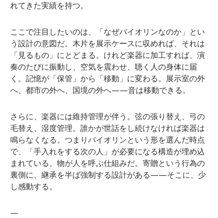
れてきた実績を持つ。
ここで注目したいのは、「なぜバイオリンなのか」とい
う設計の意図だ。木片を展示ケースに収めれば、それは
「見るもの」にとどまる。けれど楽器に加工すれば、演
奏のたびに振動し、空気を震わせ、聴く人の身体に届
く。記憶が「保管」から「移動」に変わる。展示室の外
へ、都市の外へ、国境の外へ——音は移動できる。
さらに、楽器には維持管理が伴う。弦の張り替え、弓の
毛替え、湿度管理。誰かが世話をし続けなければ楽器は
鳴らなくなる。つまりバイオリンという形を選んだ時点
で、「手入れをする次の人」が必要になる構造が埋め込
まれている。物が人を呼ぶ仕組みだ。寄贈という行為の
裏側に、継承を半ば強制する設計がある——そこに、少
し感動する。
—