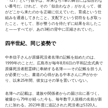
「121」という数字は、本来なら1軍の舞台には似合わな
い番号だ。けれど、その「似合わなさ」がかえって、彼
がどこから来たのかを正確に伝えていた。育成という仕
組みを通過してきたこと。支配下という切符をもぎ取っ
たこと。そして、形が整うのを待たずに結果を出したこ
と——すべてが、あの3桁の背中に圧縮されていた。
四半世紀、同じ姿勢で
中本信子さんが原爆死没者名簿の記帳を始めたのは、
1999年のことだ。広島市が毎年8月6日の平和記念式典で
原爆死没者慰霊碑に奉納する名簿——その記帳を担う人
が必要だった。書道の心得がある中本さんに声がかか
り、以来25年間、彼女はその筆を置いていない。
名簿への記載は、遺族や関係者からの届け出に基づく。
被爆から79年が経った今も、毎年数千人規模の名前が新
たに加わる。2023年度に追記された死没者は5320人。