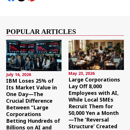
POPULAR ARTICLES
May 23, 2026
July 16, 2026
Large Corporations
IBM Loses 25% of
Lay Off 8,000
Its Market Value in
Employees with AI,
One Day—The
While Local SMEs
Crucial Difference
Recruit Them for
Between “Large
50,000 Yen a Month
Corporations
—The ‘Reversal
Betting Hundreds of
Structure’ Created
Billions on AI and