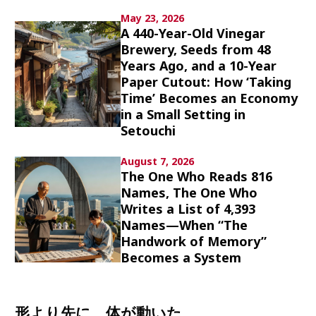
Culture
May 23, 2026
A 440-Year-Old Vinegar
Article List
Brewery, Seeds from 48
Years Ago, and a 10-Year
Paper Cutout: How ‘Taking
Time’ Becomes an Economy
in a Small Setting in
Setouchi
Popular keywords
August 7, 2026
The One Who Reads 816
Names, The One Who
Fukushima
japan globalization
OHTANI
Writes a List of 4,393
nootbaar
hachimura
Names—When “The
Handwork of Memory”
Becomes a System
形より先に、体が動いた