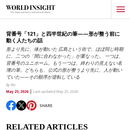
TOPICS
背番号「121」と四半世紀の筆——形が整う前に
動く人たちの話
Interview
形より先に、体が動いた 広島という街で、ほぼ同じ時期
Japanese
に、二つの「間に合わなかった」が重なった。 一つは、
Popular keywords
背番号のユニホーム。もう一つは、終わりの見えない名
Hiroshima
簿の筆。どちらも、公式の形が整うより先に、人が動い
Politics
Fukushima
japan globalization
OHTANI
nootbaar
ていた——その順序が逆転している
Security
hachimura
By Rei
Business
|
May 25, 2026
Last updated May 25, 2026
Tech/Science
SHARE
Society
Environment
RELATED ARTICLES
Lifestyle