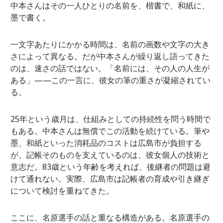
中本さんはその一人ひとりの名前を、楷書で、和紙に、
墨で書く。
一文字あたりにかかる時間は、名前の画数や文字の大き
さによって異なる。だが中本さんが繰り返し語ってきた
のは、速さの話ではない。「名前には、その人の人生が
ある」——この一言に、彼女の筆の重さが凝縮されてい
る。
25年という歳月は、仕組みとしての持続性を問う時間で
もある。中本さんは無償でこの活動を続けている。筆や
墨、和紙といった消耗品のコストは広島市が負担する
が、記帳そのものを支えているのは、彼女個人の技術と
意志だ。83歳という年齢を考えれば、後継者の問題は避
けて通れない。実際、広島市は記帳者の育成や引き継ぎ
について検討を重ねてきた。
ここに、名原選手の話と重なる構造がある。名原選手の