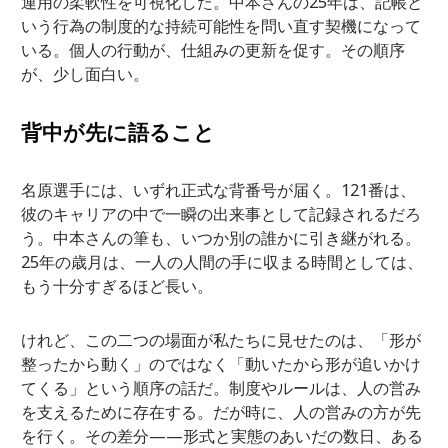
運用の柔軟性を可視化した。中本さんの25年は、記帳と
いう行為の制度的な持続可能性を問い直す契機になって
いる。個人の行動が、仕組みの更新を促す。その順序
が、少し面白い。
背中が先に語ること
名原選手には、いずれ正式な背番号が届く。121番は、
彼のキャリアの中で一瞬の出来事として記録されるだろ
う。中本さんの筆も、いつか別の誰かに引き継がれる。
25年の歳月は、一人の人間の手に収まる時間としては、
もう十分すぎるほど長い。
けれど、この二つの場面が私たちに見せたのは、「形が
整ったから動く」のではなく「動いたから形が追いかけ
てくる」という順序の話だ。制度やルールは、人の営み
を支えるために存在する。だが時に、人の営みの方が先
を行く。その差分——形式と実態のあいだの数日、ある