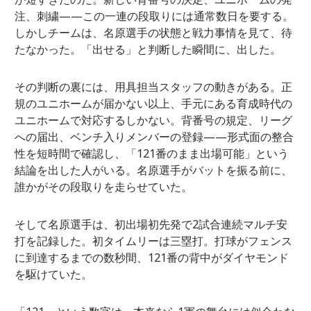
注、刺繍——この一連の段取りには通常数日を要する。
しかしチームは、名原選手の状態と戦力事情を見て、待
たなかった。「出せる」と判断した瞬間に、出した。
その判断の裏には、用具担当スタッフの動きがある。正
規のユニホームが届かない以上、手元にある育成時代の
ユニホームで対応するしかない。背番号の規定、リーグ
への届出、ベンチ入りメンバーの登録——形式面の整合
性を短時間で確認し、「121番のまま出場可能」という
結論を出した人がいる。名原選手がバットを振る前に、
誰かがその段取りを走らせていた。
そして名原選手は、初出場初先発で2試合連続マルチ安
打を記録した。初タイムリーは三塁打。打球がフェンス
に到達するまでの数秒間、121番の背中がダイヤモンド
を駆けていた。