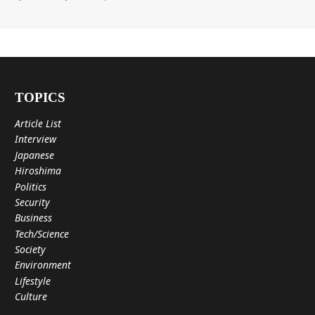
TOPICS
Article List
Interview
Japanese
Hiroshima
Politics
Security
Business
Tech/Science
Society
Environment
Lifestyle
Culture