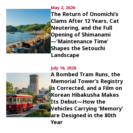
Culture
May 2, 2026
The Return of Onomichi’s
Article List
Clams After 12 Years, Cat
Neutering, and the Full
Opening of Shimanami
—’Maintenance Time’
Shapes the Setouchi
Landscape
Popular keywords
July 16, 2026
A Bombed Tram Runs, the
Memorial Tower’s Registry
Fukushima
japan globalization
OHTANI
is Corrected, and a Film on
nootbaar
hachimura
Korean Hibakusha Makes
Its Debut—How the
Vehicles Carrying ‘Memory’
are Designed in the 80th
Year