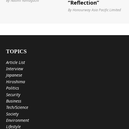
By Naomi Yamaguchi
“Reflection”
By Honourway Asia Pacific Limited
TOPICS
Article List
Interview
Japanese
Hiroshima
Politics
Security
Business
Tech/Science
Society
Environment
Lifestyle