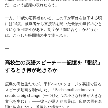
だ、という認識の表れだろう。
一方、11歳の応募者もいる。この子が研修を修了する頃
には14歳。被爆者から直接話を聞いた最後の世代のひと
りになる可能性がある。制度が「間に合う」かどうか
は、こうした時間軸の中で測られる。
—
高校生の英語スピーチ——記憶を「翻訳」
するとき何が起きるか
広島の高校生たちが、平和へのメッセージを英語で語る
スピーチ動画を制作した。「Each small action can
create a big change（一つひとつの小さな行動が大きな
変化を生む）」——彼らが選んだ言葉は、広島の固有名
詞に依存しない、普遍的な構文だった。