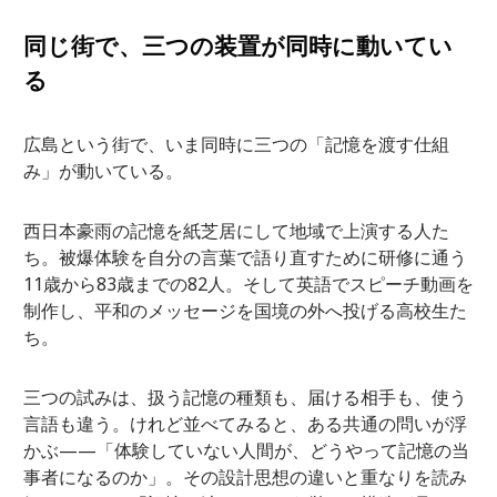
同じ街で、三つの装置が同時に動いてい
る
広島という街で、いま同時に三つの「記憶を渡す仕組
み」が動いている。
西日本豪雨の記憶を紙芝居にして地域で上演する人た
ち。被爆体験を自分の言葉で語り直すために研修に通う
11歳から83歳までの82人。そして英語でスピーチ動画を
制作し、平和のメッセージを国境の外へ投げる高校生た
ち。
三つの試みは、扱う記憶の種類も、届ける相手も、使う
言語も違う。けれど並べてみると、ある共通の問いが浮
かぶ——「体験していない人間が、どうやって記憶の当
事者になるのか」。その設計思想の違いと重なりを読み