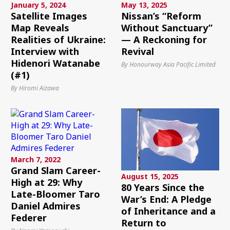
January 5, 2024
May 13, 2025
Satellite Images
Nissan’s “Reform
Map Reveals
Without Sanctuary”
Realities of Ukraine:
— A Reckoning for
Interview with
Revival
Hidenori Watanabe
By Honourway Asia Pacific Limited
(#1)
By Hiromi Aizawa
March 7, 2022
Grand Slam Career-
August 15, 2025
High at 29: Why
80 Years Since the
Late-Bloomer Taro
War’s End: A Pledge
Daniel Admires
of Inheritance and a
Federer
Return to