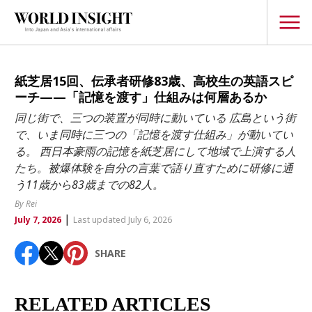
TOPICS
紙芝居15回、伝承者研修83歳、高校生の英語スピ
ーチ——「記憶を渡す」仕組みは何層あるか
Interview
同じ街で、三つの装置が同時に動いている 広島という街
Japanese
で、いま同時に三つの「記憶を渡す仕組み」が動いてい
Popular keywords
る。 西日本豪雨の記憶を紙芝居にして地域で上演する人
Hiroshima
たち。被爆体験を自分の言葉で語り直すために研修に通
Politics
Fukushima
japan globalization
OHTANI
nootbaar
う11歳から83歳までの82人。
Security
hachimura
By Rei
Business
|
July 7, 2026
Last updated July 6, 2026
Tech/Science
SHARE
Society
Environment
RELATED ARTICLES
Lifestyle