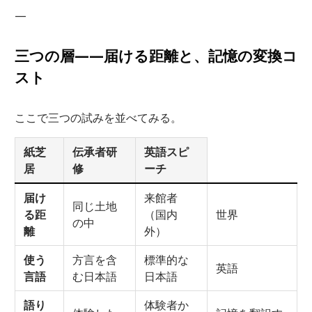
—
三つの層——届ける距離と、記憶の変換コ
スト
ここで三つの試みを並べてみる。
紙芝
伝承者研
英語スピ
居
修
ーチ
届け
来館者
同じ土地
る距
（国内
世界
の中
離
外）
使う
方言を含
標準的な
英語
言語
む日本語
日本語
語り
体験者か