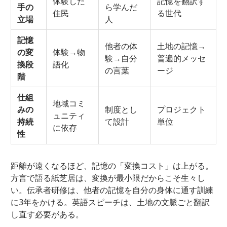
体験した
記憶を翻訳す
手の
ら学んだ
住民
る世代
立場
人
記憶
他者の体
土地の記憶→
の変
体験→物
験→自分
普遍的メッセ
換段
語化
の言葉
ージ
階
仕組
地域コミ
みの
制度とし
プロジェクト
ュニティ
持続
て設計
単位
に依存
性
距離が遠くなるほど、記憶の「変換コスト」は上がる。
方言で語る紙芝居は、変換が最小限だからこそ生々し
い。伝承者研修は、他者の記憶を自分の身体に通す訓練
に3年をかける。英語スピーチは、土地の文脈ごと翻訳
し直す必要がある。