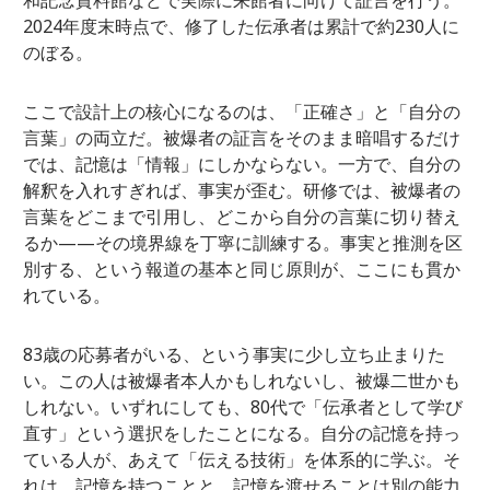
和記念資料館などで実際に来館者に向けて証言を行う。
2024年度末時点で、修了した伝承者は累計で約230人に
のぼる。
ここで設計上の核心になるのは、「正確さ」と「自分の
言葉」の両立だ。被爆者の証言をそのまま暗唱するだけ
では、記憶は「情報」にしかならない。一方で、自分の
解釈を入れすぎれば、事実が歪む。研修では、被爆者の
言葉をどこまで引用し、どこから自分の言葉に切り替え
るか——その境界線を丁寧に訓練する。事実と推測を区
別する、という報道の基本と同じ原則が、ここにも貫か
れている。
83歳の応募者がいる、という事実に少し立ち止まりた
い。この人は被爆者本人かもしれないし、被爆二世かも
しれない。いずれにしても、80代で「伝承者として学び
直す」という選択をしたことになる。自分の記憶を持っ
ている人が、あえて「伝える技術」を体系的に学ぶ。そ
れは、記憶を持つことと、記憶を渡せることは別の能力