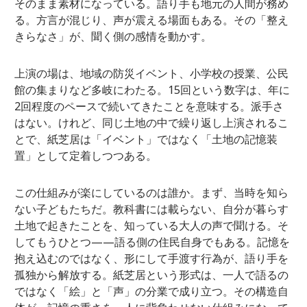
そのまま素材になっている。語り手も地元の人間が務め
る。方言が混じり、声が震える場面もある。その「整え
きらなさ」が、聞く側の感情を動かす。
上演の場は、地域の防災イベント、小学校の授業、公民
館の集まりなど多岐にわたる。15回という数字は、年に
2回程度のペースで続いてきたことを意味する。派手さ
はない。けれど、同じ土地の中で繰り返し上演されるこ
とで、紙芝居は「イベント」ではなく「土地の記憶装
置」として定着しつつある。
この仕組みが楽にしているのは誰か。まず、当時を知ら
ない子どもたちだ。教科書には載らない、自分が暮らす
土地で起きたことを、知っている大人の声で聞ける。そ
してもうひとつ——語る側の住民自身でもある。記憶を
抱え込むのではなく、形にして手渡す行為が、語り手を
孤独から解放する。紙芝居という形式は、一人で語るの
ではなく「絵」と「声」の分業で成り立つ。その構造自