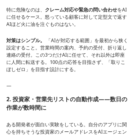
特に危険なのは、
クレーム対応や緊急の問い合わせ
をAI
に任せるケース。怒っている顧客に対して定型文で返す
AIほど火に油を注ぐものはない。
対策はシンプル。
「AIが対応する範囲」を最初から狭く
設定すること。営業時間の案内、予約の受付、折り返し
連絡の受付。この3つだけAIに任せて、それ以外は即座
に人間に転送する。100点の応答を目指さず、「取りこ
ぼしゼロ」を目指す設計にする。
—
2. 投資家・営業先リストの自動作成——数日の
作業が数時間に
ある開発者が面白い実験をしている。自分のアプリに関
心を持ちそうな投資家のメールアドレスをAIエージェン