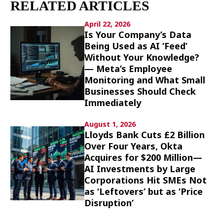
RELATED ARTICLES
Culture
April 22, 2026
Article List
Is Your Company’s Data
Being Used as AI ‘Feed’
Without Your Knowledge?
— Meta’s Employee
Monitoring and What Small
Businesses Should Check
Immediately
Popular keywords
August 1, 2026
Lloyds Bank Cuts £2 Billion
Fukushima
japan globalization
OHTANI
Over Four Years, Okta
nootbaar
hachimura
Acquires for $200 Million—
AI Investments by Large
Corporations Hit SMEs Not
as ‘Leftovers’ but as ‘Price
Disruption’