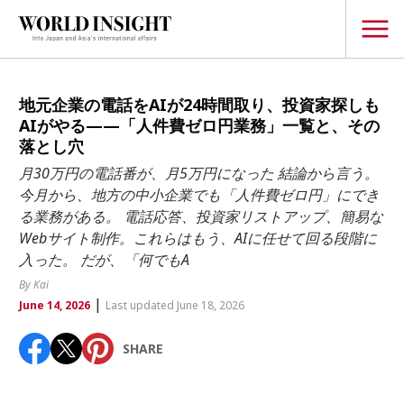
TOPICS
地元企業の電話をAIが24時間取り、投資家探しも
AIがやる——「人件費ゼロ円業務」一覧と、その
Interview
落とし穴
Japanese
月30万円の電話番が、月5万円になった 結論から言う。
Popular keywords
今月から、地方の中小企業でも「人件費ゼロ円」にでき
Hiroshima
る業務がある。 電話応答、投資家リストアップ、簡易な
Politics
Fukushima
japan globalization
OHTANI
nootbaar
Webサイト制作。これらはもう、AIに任せて回る段階に
Security
入った。 だが、「何でもA
hachimura
Business
By Kai
|
June 14, 2026
Last updated June 18, 2026
Tech/Science
Society
SHARE
Environment
Lifestyle