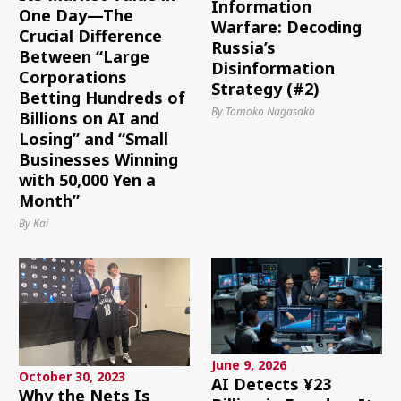
Information
One Day—The
Warfare: Decoding
Crucial Difference
Russia’s
Between “Large
Disinformation
Corporations
Strategy (#2)
Betting Hundreds of
By Tomoko Nagasako
Billions on AI and
Losing” and “Small
Businesses Winning
with 50,000 Yen a
Month”
By Kai
June 9, 2026
October 30, 2023
AI Detects ¥23
Why the Nets Is