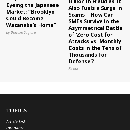
Billion in Fraud as It
Eyeing the Japanese
Also Fuels a Surge in
Market: “Brooklyn
Scams—How Can
Could Become
SMEs Survive in the
Watanabe’s Home”
Asymmetrical Battle
By Daisuke Sugiura
of ‘Zero Cost for
Attacks vs. Monthly
Costs in the Tens of
Thousands for
Defense’?
By Kai
TOPICS
Article List
Interview