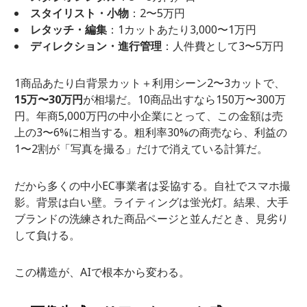
スタイリスト・小物
：2〜5万円
レタッチ・編集
：1カットあたり3,000〜1万円
ディレクション・進行管理
：人件費として3〜5万円
1商品あたり白背景カット＋利用シーン2〜3カットで、
15万〜30万円
が相場だ。10商品出すなら150万〜300万
円。年商5,000万円の中小企業にとって、この金額は売
上の3〜6%に相当する。粗利率30%の商売なら、利益の
1〜2割が「写真を撮る」だけで消えている計算だ。
だから多くの中小EC事業者は妥協する。自社でスマホ撮
影。背景は白い壁。ライティングは蛍光灯。結果、大手
ブランドの洗練された商品ページと並んだとき、見劣り
して負ける。
この構造が、AIで根本から変わる。