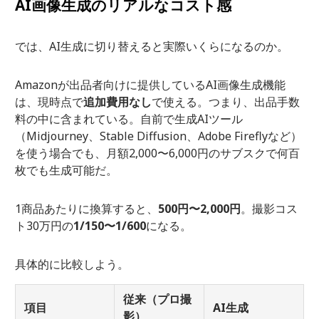
AI画像生成のリアルなコスト感
では、AI生成に切り替えると実際いくらになるのか。
Amazonが出品者向けに提供しているAI画像生成機能
は、現時点で
追加費用なし
で使える。つまり、出品手数
料の中に含まれている。自前で生成AIツール
（Midjourney、Stable Diffusion、Adobe Fireflyなど）
を使う場合でも、月額2,000〜6,000円のサブスクで何百
枚でも生成可能だ。
1商品あたりに換算すると、
500円〜2,000円
。撮影コス
ト30万円の
1/150〜1/600
になる。
具体的に比較しよう。
従来（プロ撮
項目
AI生成
影）