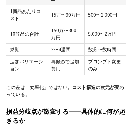
1商品あたりコ
15万〜30万円
500〜2,000円
スト
150万〜300
10商品の合計
5,000〜2万円
万円
納期
2〜4週間
数分〜数時間
追加バリエーシ
再撮影で追加
プロンプト変更
ョン
費用
のみ
この差は「効率化」ではない。
コスト構造の次元が変わ
っている
。
損益分岐点が激変する——具体的に何が起
きるか