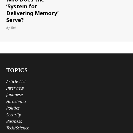
‘System for
Delivering Memory’
Serve?
By Rei
TOPICS
Article List
Interview
Japanese
Hiroshima
Politics
Security
Business
Tech/Science