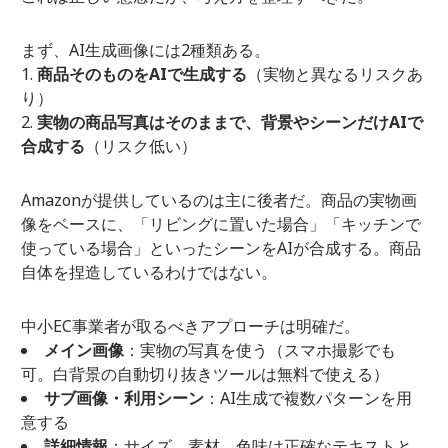
まず、AI生成画像には2種類ある。
商品そのものをAIで生成する
（実物と異なるリスクあ
り）
実物の商品写真はそのままで、背景やシーンだけAIで
合成する
（リスク低い）
Amazonが提供しているのは主に後者だ。商品の実物画
像をベースに、「リビングに置いた場合」「キッチンで
使っている場合」といったシーンをAIが合成する。商品
自体を捏造しているわけではない。
中小EC事業者が取るべきアプローチは明確だ。
メイン画像
：実物の写真を使う（スマホ撮影でも
可。白背景の自動切り抜きツールは無料で使える）
サブ画像・利用シーン
：AI生成で複数パターンを用
意する
詳細情報
：サイズ、素材、色味は正確なテキストと