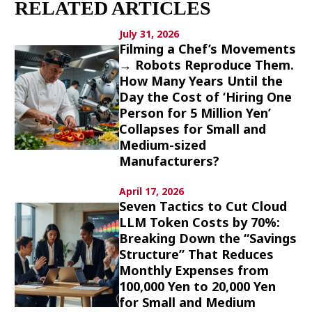
RELATED ARTICLES
Culture
July 31, 2026
Article List
Filming a Chef’s Movements
→ Robots Reproduce Them.
How Many Years Until the
Day the Cost of ‘Hiring One
Person for 5 Million Yen’
Collapses for Small and
Medium-sized
Popular keywords
Manufacturers?
Fukushima
japan globalization
OHTANI
April 17, 2026
Seven Tactics to Cut Cloud
nootbaar
hachimura
LLM Token Costs by 70%:
Breaking Down the “Savings
Structure” That Reduces
Monthly Expenses from
100,000 Yen to 20,000 Yen
for Small and Medium