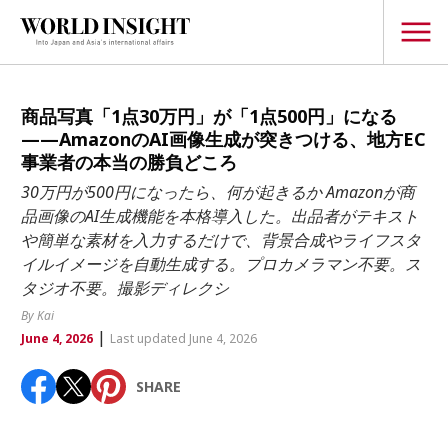
TOPICS
商品写真「1点30万円」が「1点500円」になる
——AmazonのAI画像生成が突きつける、地方EC
Interview
事業者の本当の勝負どころ
Japanese
30万円が500円になったら、何が起きるか Amazonが商
Popular keywords
品画像のAI生成機能を本格導入した。出品者がテキスト
Hiroshima
や簡単な素材を入力するだけで、背景合成やライフスタ
Politics
Fukushima
japan globalization
OHTANI
nootbaar
イルイメージを自動生成する。プロカメラマン不要。ス
Security
タジオ不要。撮影ディレクシ
hachimura
Business
By Kai
|
June 4, 2026
Last updated June 4, 2026
Tech/Science
Society
SHARE
Environment
Lifestyle