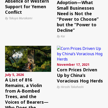
Absence of Western
Adoption—What
Support for Yemen
Small Businesses
Conflict
Need is Not the
By Takuya Murakami
“Power to Choose”
but the “Power to
Decline”
By Kai
November 17, 2021
Corn Prices Driven
July 5, 2026
Up by China’s
A List of 816
Voracious Hog Herds
Remains, a Violin
By Hiroshi Takahashi
from A-Bombed
Trees, and the
Voices of Bearers—
Who Does the