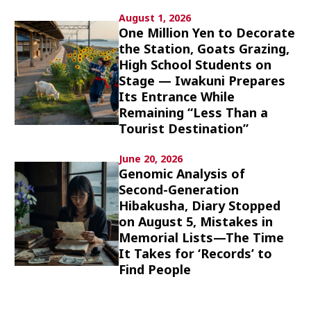
Culture
August 1, 2026
One Million Yen to Decorate
Article List
the Station, Goats Grazing,
High School Students on
Stage — Iwakuni Prepares
Its Entrance While
Remaining “Less Than a
Tourist Destination”
Popular keywords
June 20, 2026
Genomic Analysis of
Second-Generation
Fukushima
japan globalization
OHTANI
Hibakusha, Diary Stopped
nootbaar
hachimura
on August 5, Mistakes in
Memorial Lists—The Time
It Takes for ‘Records’ to
Find People