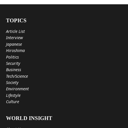
TOPICS
Article List
Interview
Japanese
Hiroshima
Politics
Security
Business
Tech/Science
Society
Environment
Lifestyle
Culture
WORLD INSIGHT