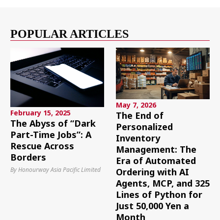
POPULAR ARTICLES
May 7, 2026
February 15, 2025
The End of
The Abyss of “Dark
Personalized
Part-Time Jobs”: A
Inventory
Rescue Across
Management: The
Borders
Era of Automated
By Honourway Asia Pacific Limited
Ordering with AI
Agents, MCP, and 325
Lines of Python for
Just 50,000 Yen a
Month