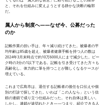
と、それを仕組みに変えようとする静かな決断の輪郭
だ。
属人から制度へ——なぜ今、公募だった
のか
記帳作業の担い手は、年々減り続けてきた。被爆者の平
均年齢は85歳を超え、被爆者健康手帳を持つ人の数は
2024年3月末時点で約10万6000人にまで減少した。ピー
ク時の3分の1以下である。記帳を引き受けてきた方々も
高齢化し、体力的に筆を持つことが難しくなるケースが
増えている。
これまで広島市は、退任する記帳者の後任を口伝えや個
別の打診で探してきた。いわば「この人なら」という信
頼の連鎖で成り立つ仕組みだった。それ自体は美しい。
しかし、連鎖が途切れたとき——つまり、紹介できる人