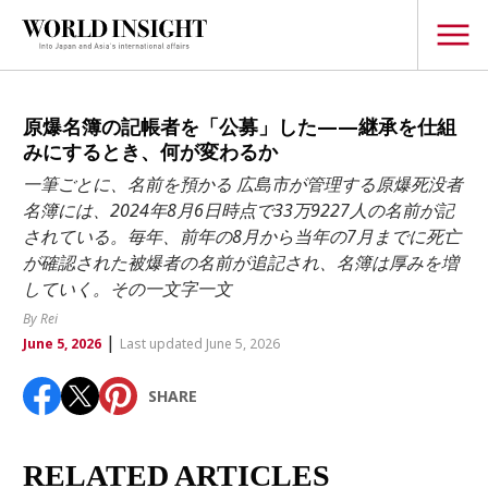
TOPICS
原爆名簿の記帳者を「公募」した——継承を仕組
みにするとき、何が変わるか
Interview
一筆ごとに、名前を預かる 広島市が管理する原爆死没者
Japanese
名簿には、2024年8月6日時点で33万9227人の名前が記
Popular keywords
されている。毎年、前年の8月から当年の7月までに死亡
Hiroshima
が確認された被爆者の名前が追記され、名簿は厚みを増
Politics
Fukushima
japan globalization
OHTANI
nootbaar
していく。その一文字一文
Security
hachimura
By Rei
Business
|
June 5, 2026
Last updated June 5, 2026
Tech/Science
SHARE
Society
Environment
RELATED ARTICLES
Lifestyle