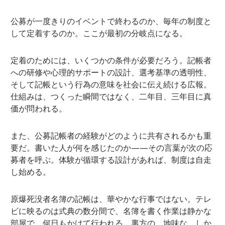
公募が一度きりのイベントで終わるのか、毎年の制度と
して定着するのか。ここが最初の分岐点になる。
定着のためには、いくつかの条件が必要だろう。記帳者
への研修や心理的サポートの設計、選考基準の透明性、
そして記帳という行為の意味を社会に伝え続ける広報。
仕組みは、つくった瞬間ではなく、二年目、三年目に真
価が問われる。
また、公募記帳者の経験がどのように共有されるかも重
要だ。書いた人が何を感じたのか——その言葉が次の応
募者を呼ぶ。体験が循環する設計があれば、制度は自走
し始める。
原爆死没者名簿の記帳は、華やかな行事ではない。テレ
ビに映るのは式典の数分間で、名簿を書く作業は静かな
部屋で、何日もかけて行われる。裏方の、地味な、しか