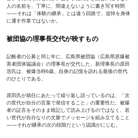
人の名前を、丁寧に、間違えないように書き写す時間
——それは「体験の継承」とは違う回路で、追悼を身体
に通す作業ではないか。
被団協の理事長交代が映すもの
記帳者の公募と同じ年に、広島県被団協（広島県原爆被
害者団体協議会）の理事長が交代した。新理事長の原田
浩氏は、被爆当時6歳。自身の記憶を語れる最後の世代
のひとりである。
原田氏が就任にあたって繰り返し語っているのは、「次
の世代が自分の言葉で発信すること」の重要性だ。被爆
者の証言をそのまま暗記して読み上げるのではなく、若
い世代が自分なりの文脈でメッセージを組み立てること
——それが継承の次の段階だという認識がにじむ。