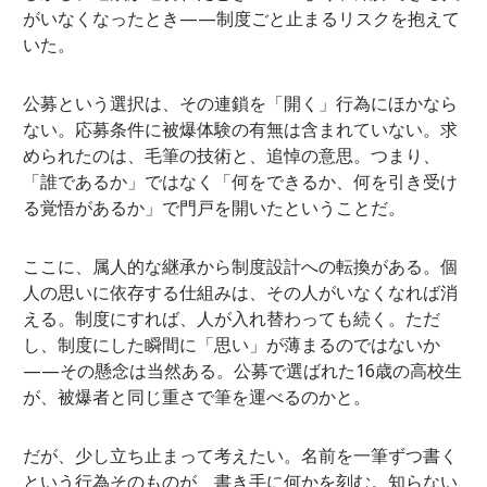
がいなくなったとき——制度ごと止まるリスクを抱えて
いた。
公募という選択は、その連鎖を「開く」行為にほかなら
ない。応募条件に被爆体験の有無は含まれていない。求
められたのは、毛筆の技術と、追悼の意思。つまり、
「誰であるか」ではなく「何をできるか、何を引き受け
る覚悟があるか」で門戸を開いたということだ。
ここに、属人的な継承から制度設計への転換がある。個
人の思いに依存する仕組みは、その人がいなくなれば消
える。制度にすれば、人が入れ替わっても続く。ただ
し、制度にした瞬間に「思い」が薄まるのではないか
——その懸念は当然ある。公募で選ばれた16歳の高校生
が、被爆者と同じ重さで筆を運べるのかと。
だが、少し立ち止まって考えたい。名前を一筆ずつ書く
という行為そのものが、書き手に何かを刻む。知らない