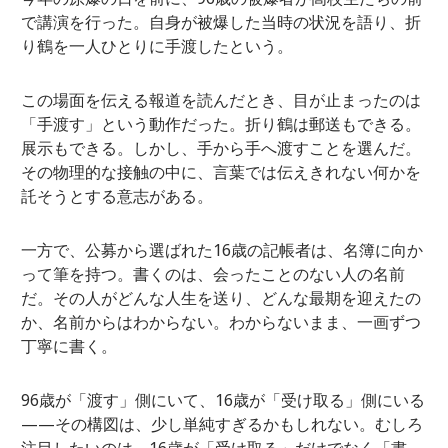
で講演を行った。自身が被爆した当時の状況を語り、折
り鶴を一人ひとりに手渡したという。
この場面を伝える報道を読んだとき、目が止まったのは
「手渡す」という動作だった。折り鶴は郵送もできる。
展示もできる。しかし、手から手へ渡すことを選んだ。
その物理的な接触の中に、言葉では伝えきれない何かを
託そうとする意志がある。
一方で、公募から選ばれた16歳の記帳者は、名簿に向か
って筆を持つ。書くのは、会ったことのない人の名前
だ。その人がどんな人生を送り、どんな最期を迎えたの
か、名前からはわからない。わからないまま、一画ずつ
丁寧に書く。
96歳が「渡す」側にいて、16歳が「受け取る」側にいる
——その構図は、少し単純すぎるかもしれない。むしろ
注目したいのは、16歳が「受け取る」だけでなく「書