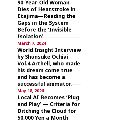
90-Year-Old Woman
Dies of Heatstroke in
Etajima—Reading the
Gaps in the System
Before the ‘Invisible
Isolation’
March 7, 2024
World Insight Interview
by Shunsuke Ochiai
Vol.4 Arthell, who made
his dream come true
and has become a
successful animator.
May 18, 2026
Local AI Becomes ‘Plug
and Play’ — Criteria for
Ditching the Cloud for
50,000 Yen a Month