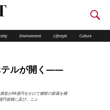
ciety
Environment
Lifestyle
Culture
WORLD INSIGHT
About Us
ホテルが開く——
a
Privacy Policy
Cookie Policy
酒造が98億円をかけて獺祭の新蔵を構
Contact Us
億円規模に及び、ニュ