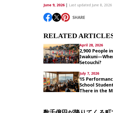
Article List
|
June 9, 2026
Last updated June 8, 2026
SHARE
SHARE
RELATED ARTICLE
April 28, 2026
2,900 People i
Iwakuni—Where 
Setouchi?
July 7, 2026
15 Performance
School Studen
There in the 
数千億円が降りてくる町