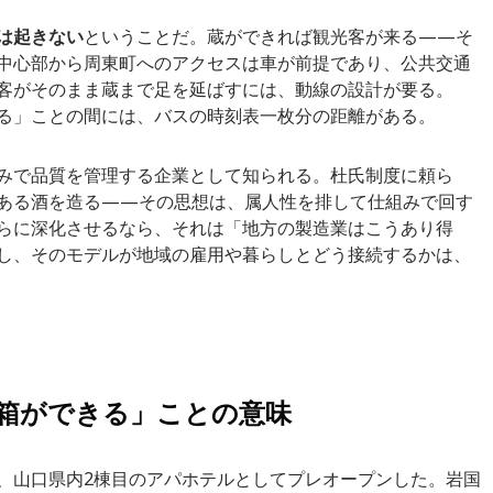
は起きない
ということだ。蔵ができれば観光客が来る——そ
中心部から周東町へのアクセスは車が前提であり、公共交通
客がそのまま蔵まで足を延ばすには、動線の設計が要る。
る」ことの間には、バスの時刻表一枚分の距離がある。
みで品質を管理する企業として知られる。杜氏制度に頼ら
ある酒を造る——その思想は、属人性を排して仕組みで回す
らに深化させるなら、それは「地方の製造業はこうあり得
し、そのモデルが地域の雇用や暮らしとどう接続するかは、
箱ができる」ことの意味
、山口県内2棟目のアパホテルとしてプレオープンした。岩国