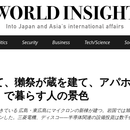
itics
Security
Business
Tech/Science
So
Popular keywords
se
Hiroshima
て、獺祭が蔵を建て、アパ
Fukushima
japan globalization
OHTANI
nootbaar
hachimur
y
Business
」で暮らす人の景色
Environment
きている 広島・東広島にマイクロンの新棟が建つ。岩国では旭
e
ンした。三菱電機、ディスコ——半導体関連の設備投資は数千