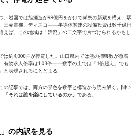
つ。岩国では旭酒造が98億円をかけて獺祭の新蔵を構え、駅
。三菱電機、ディスコ——半導体関連の設備投資は数千億円
追えば、この地域は「活況」の二文字で片づけられるかもし
は約4,000戸が停電した。山口県内では熊の捕獲数が急増
有効求人倍率は1.03倍——数字の上では「1倍超え」でも、
」と表現されるにとどまる。
この記事では、両方の景色を数字と構造から読み解く。問い
。
「それは誰を楽にしているのか」
である。
0人」の内訳を見る