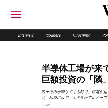
Interview
Japanese
Hiroshima
Pol
TOPICS
Interview
Japane
半導体工場が来
Politics
Securit
巨額投資の「隣
Tech/Science
Society
数千億円が降りてくる町で、停電が起
Lifestyle
Cultur
え、駅前にはアパホテルがプレオープ
By Rei