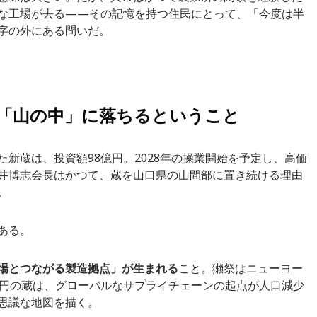
な工場が去る——その記憶を持つ住民にとって、「今度は半
字の外にある問いだ。
が「山の中」に落ちるということ
新蔵は、投資額98億円。2028年の操業開始を予定し、高価
井博志会長はかつて、蔵を山口県の山間部に置き続ける理由
。
ある。
場とつながる製造拠点」が生まれる
こと。獺祭はニューヨー
億円の蔵は、グローバルなサプライチェーンの起点が人口減少
思議な地図を描く。