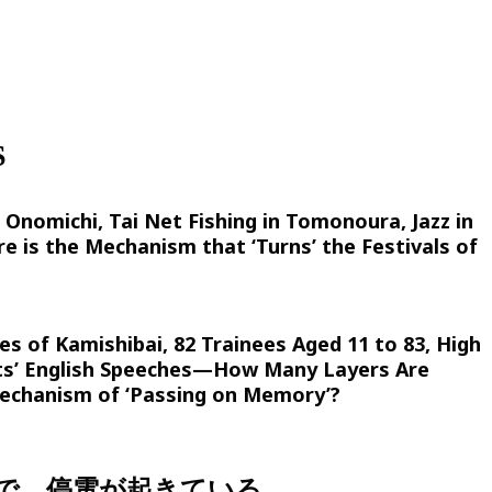
S
n Onomichi, Tai Net Fishing in Tomonoura, Jazz in
is the Mechanism that ‘Turns’ the Festivals of
s of Kamishibai, 82 Trainees Aged 11 to 83, High
ts’ English Speeches—How Many Layers Are
Mechanism of ‘Passing on Memory’?
で、停電が起きている