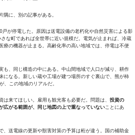
片隅に、別の記事がある。
,000戸が停電した。原因は送電設備の老朽化や自然災害による影
、小さな町であれば全世帯に近い規模だ。電気が止まれば、冷蔵
医療の機器が止まる。高齢化率の高い地域では、停電は不便
実も、同じ構造の中にある。中山間地域で人口が減り、耕作
昧になる。新しい蔵や工場が建つ場所のすぐ裏山で、熊が柿
が、この地域のリアルだ。
資は来てほしい。雇用も観光客も必要だ。問題は、
投資の
が広がる範囲が、同じ地図の上で重なっていない
ことにあ
で、送電線の更新や獣害対策の予算は桁が違う。国の補助金