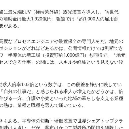
に最先端EUV（極端紫外線）露光装置を導入し、1γ世代
補助金は最大1,920億円。報道では「約1,000人の雇用創
要がある。
高度なプロセスエンジニアや装置保全の専門人材だ。地元の
ポジションがどれほどあるかは、公開情報だけでは判断でき
ー半導体の新工場（投資額約1,000億円）も同様で、「地元
セスできる仕事」の間には、スキルや経験という見えない段
有効求人倍率1.03倍という数字は、この段差を静かに映してい
「自分の仕事だ」と感じられる求人が増えたかどうかは、倍
伸びる一方、介護や小売といった地域の暮らしを支える業種
の熱は、業種と職種を選んで届いている。
きもある。半導体の切断・研磨装置で世界シェアトップクラ
意味は大きい。だが、呉市はかつて製鉄所の閉鎖を経験した