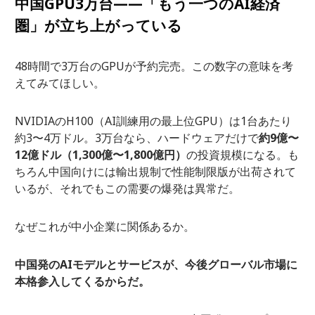
中国GPU3万台——「もう一つのAI経済
圏」が立ち上がっている
48時間で3万台のGPUが予約完売。この数字の意味を考
えてみてほしい。
NVIDIAのH100（AI訓練用の最上位GPU）は1台あたり
約3〜4万ドル。3万台なら、ハードウェアだけで
約9億〜
12億ドル（1,300億〜1,800億円）
の投資規模になる。も
ちろん中国向けには輸出規制で性能制限版が出荷されて
いるが、それでもこの需要の爆発は異常だ。
なぜこれが中小企業に関係あるか。
中国発のAIモデルとサービスが、今後グローバル市場に
本格参入してくるからだ。