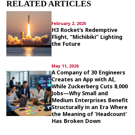
RELATED ARTICLES
Culture
Article List
February 2, 2025
H3 Rocket’s Redemptive
Flight, “Michibiki” Lighting
the Future
Popular keywords
May 11, 2026
A Company of 30 Engineers
Creates an App with AI,
Fukushima
japan globalization
OHTANI
While Zuckerberg Cuts 8,000
nootbaar
hachimura
Jobs—Why Small and
Medium Enterprises Benefit
Structurally in an Era Where
the Meaning of ‘Headcount’
Has Broken Down