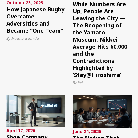
October 23, 2023
While Numbers Are
How Japanese Rugby
Up, People Are
Overcame
Leaving the City —
Adversities and
The Reopening of
Became “One Team”
the Yamato
By Masato Tsuchida
Museum, Nikkei
Average Hits 60,000,
and the
Contradictions
Highlighted by
‘Stay@Hiroshima’
By Rei
April 17, 2026
June 24, 2026
Shoe Company