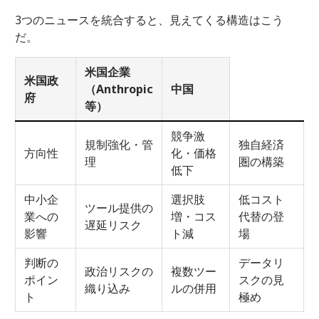
3つのニュースを統合すると、見えてくる構造はこう
だ。
米国企業
米国政
（Anthropic
中国
府
等）
競争激
規制強化・管
独自経済
方向性
化・価格
理
圏の構築
低下
中小企
選択肢
低コスト
ツール提供の
業への
増・コス
代替の登
遅延リスク
影響
ト減
場
判断の
データリ
政治リスクの
複数ツー
ポイン
スクの見
織り込み
ルの併用
ト
極め