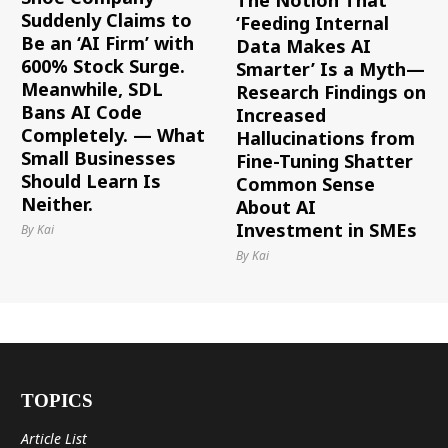
The Notion That
Suddenly Claims to
‘Feeding Internal
Be an ‘AI Firm’ with
Data Makes AI
600% Stock Surge.
Smarter’ Is a Myth—
Meanwhile, SDL
Research Findings on
Bans AI Code
Increased
Completely. — What
Hallucinations from
Small Businesses
Fine-Tuning Shatter
Should Learn Is
Common Sense
Neither.
About AI
Investment in SMEs
By Kai
By Kai
TOPICS
Article List