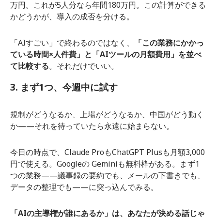
万円。これが5人分なら年間180万円。この計算ができる
かどうかが、導入の成否を分ける。
「AIすごい」で終わるのではなく、
「この業務にかかっ
ている時間×人件費」と「AIツールの月額費用」を並べ
て比較する
。それだけでいい。
3. まず1つ、今週中に試す
規制がどうなるか、上場がどうなるか、中国がどう動く
か——それを待っていたら永遠に始まらない。
今日の時点で、Claude ProもChatGPT Plusも月額3,000
円で使える。Googleの Geminiも無料枠がある。まず1
つの業務——議事録の要約でも、メールの下書きでも、
データの整理でも——に突っ込んでみる。
「AIの主導権が誰にあるか」は、あなたが決める話じゃ