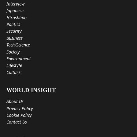
Interview
Japanese
Hiroshima
Politics
Security
Business
Tech/Science
Society
Environment
Lifestyle
Culture
WORLD INSIGHT
About Us
Privacy Policy
Cookie Policy
Contact Us