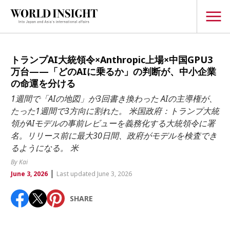
TOPICS
トランプAI大統領令×Anthropic上場×中国GPU3
万台——「どのAIに乗るか」の判断が、中小企業
Interview
の命運を分ける
Japanese
1週間で「AIの地図」が3回書き換わった AIの主導権が、
Popular keywords
たった1週間で3方向に割れた。 米国政府：トランプ大統
Hiroshima
領がAIモデルの事前レビューを義務化する大統領令に署
Politics
Fukushima
japan globalization
OHTANI
nootbaar
名。リリース前に最大30日間、政府がモデルを検査でき
Security
るようになる。 米
hachimura
Business
By Kai
|
June 3, 2026
Last updated June 3, 2026
Tech/Science
Society
SHARE
Environment
Lifestyle